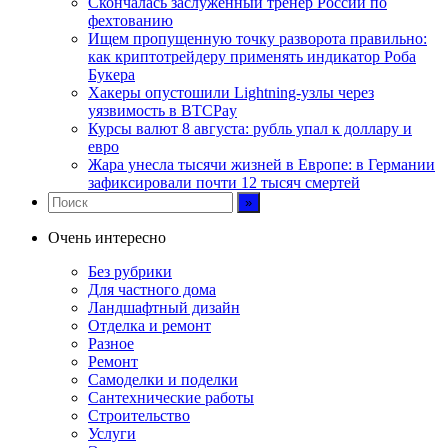
Скончалась заслуженный тренер России по
фехтованию
Ищем пропущенную точку разворота правильно:
как криптотрейдеру применять индикатор Роба
Букера
Хакеры опустошили Lightning-узлы через
уязвимость в BTCPay
Курсы валют 8 августа: рубль упал к доллару и
евро
Жара унесла тысячи жизней в Европе: в Германии
зафиксировали почти 12 тысяч смертей
Очень интересно
Без рубрики
Для частного дома
Ландшафтный дизайн
Отделка и ремонт
Разное
Ремонт
Самоделки и поделки
Сантехнические работы
Строительство
Услуги