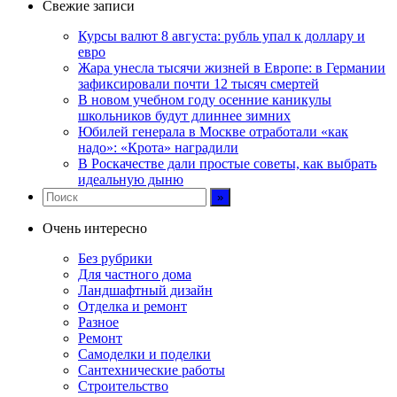
Свежие записи
Курсы валют 8 августа: рубль упал к доллару и
евро
Жара унесла тысячи жизней в Европе: в Германии
зафиксировали почти 12 тысяч смертей
В новом учебном году осенние каникулы
школьников будут длиннее зимних
Юбилей генерала в Москве отработали «как
надо»: «Крота» наградили
В Роскачестве дали простые советы, как выбрать
идеальную дыню
Очень интересно
Без рубрики
Для частного дома
Ландшафтный дизайн
Отделка и ремонт
Разное
Ремонт
Самоделки и поделки
Сантехнические работы
Строительство