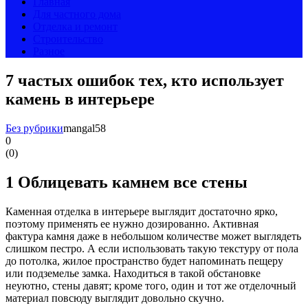
Главная
Для частного дома
Отделка и ремонт
Строительство
Разное
7 частых ошибок тех, кто использует
камень в интерьере
Без рубрики
mangal58
0
(
0
)
1
Облицевать камнем все стены
Каменная отделка в интерьере выглядит достаточно ярко,
поэтому применять ее нужно дозированно. Активная
фактура камня даже в небольшом количестве может выглядеть
слишком пестро. А если использовать такую текстуру от пола
до потолка, жилое пространство будет напоминать пещеру
или подземелье замка. Находиться в такой обстановке
неуютно, стены давят; кроме того, один и тот же отделочный
материал повсюду выглядит довольно скучно.