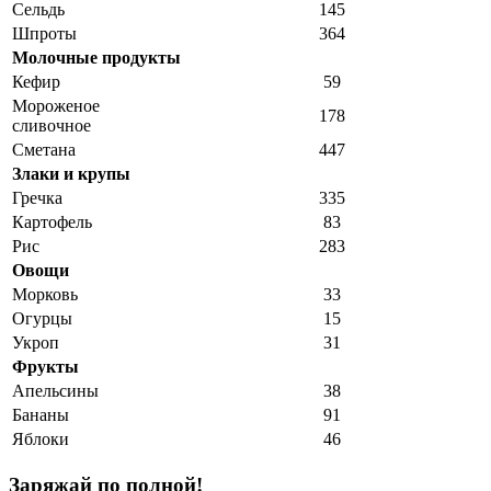
Сельдь
145
Шпроты
364
Молочные продукты
Кефир
59
Мороженое
178
сливочное
Сметана
447
Злаки и крупы
Гречка
335
Картофель
83
Рис
283
Овощи
Морковь
33
Огурцы
15
Укроп
31
Фрукты
Апельсины
38
Бананы
91
Яблоки
46
Заряжай по полной!