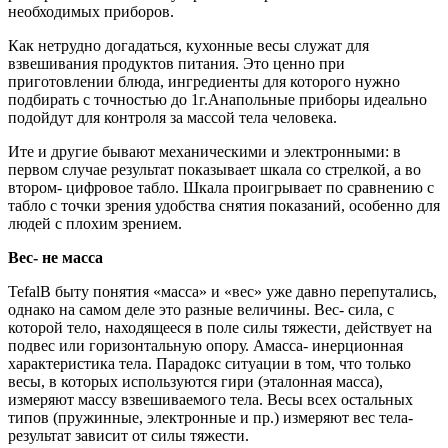
необходимых приборов.
Как нетрудно догадаться, кухонные весы служат для
взвешивания продуктов питания. Это ценно при
приготовлении блюда, ингредиенты для которого нужно
подбирать с точностью до 1г.Анапольные приборы идеально
подойдут для контроля за массой тела человека.
Ите и другие бывают механическими и электронными: в
первом случае результат показывает шкала со стрелкой, а во
втором- цифровое табло. Шкала проигрывает по сравнению с
табло с точки зрения удобства снятия показаний, особенно для
людей с плохим зрением.
Вес- не масса
TefalВ быту понятия «масса» и «вес» уже давно перепутались,
однако на самом деле это разные величины. Вес- сила, с
которой тело, находящееся в поле силы тяжести, действует на
подвес или горизонтальную опору. Амасса- инерционная
характеристика тела. Парадокс ситуации в том, что только
весы, в которых используются гири (эталонная масса),
измеряют массу взвешиваемого тела. Весы всех остальных
типов (пружинные, электронные и пр.) измеряют вес тела-
результат зависит от силы тяжести.