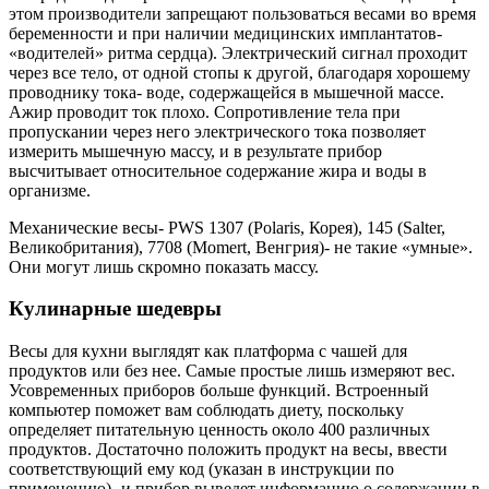
этом производители запрещают пользоваться весами во время
беременности и при наличии медицинских имплантатов-
«водителей» ритма сердца). Электрический сигнал проходит
через все тело, от одной стопы к другой, благодаря хорошему
проводнику тока- воде, содержащейся в мышечной массе.
Ажир проводит ток плохо. Сопротивление тела при
пропускании через него электрического тока позволяет
измерить мышечную массу, и в результате прибор
высчитывает относительное содержание жира и воды в
организме.
Механические весы- PWS 1307 (Polaris, Корея), 145 (Salter,
Великобритания), 7708 (Momert, Венгрия)- не такие «умные».
Они могут лишь скромно показать массу.
Кулинарные шедевры
Весы для кухни выглядят как платформа с чашей для
продуктов или без нее. Самые простые лишь измеряют вес.
Усовременных приборов больше функций. Встроенный
компьютер поможет вам соблюдать диету, поскольку
определяет питательную ценность около 400 различных
продуктов. Достаточно положить продукт на весы, ввести
соответствующий ему код (указан в инструкции по
применению)- и прибор выведет информацию о содержании в