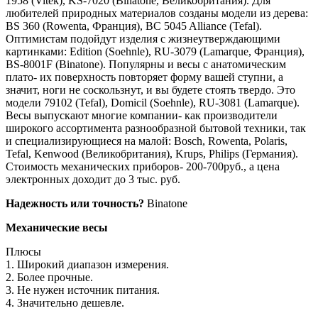
1958 (Vitek), KS-7020 (Binatone, Великобритания). Для
любителей природных материалов созданы модели из дерева:
BS 360 (Rowenta, Франция), BC 5045 Alliance (Tefal).
Оптимистам подойдут изделия с жизнеутверждающими
картинками: Edition (Soehnle), RU-3079 (Lamarque, Франция),
BS-8001F (Binatone). Популярны и весы с анатомическим
плато- их поверхность повторяет форму вашей ступни, а
значит, ноги не соскользнут, и вы будете стоять твердо. Это
модели 79102 (Tefal), Domicil (Soehnle), RU-3081 (Lamarque).
Весы выпускают многие компании- как производители
широкого ассортимента разнообразной бытовой техники, так
и специализирующиеся на малой: Bosch, Rowenta, Polaris,
Tefal, Kenwood (Великобритания), Krups, Philips (Германия).
Стоимость механических приборов- 200-700руб., а цена
электронных доходит до 3 тыс. руб.
Надежность или точность?
Binatone
Механические весы
Плюсы
1. Широкий диапазон измерения.
2. Более прочные.
3. Не нужен источник питания.
4. Значительно дешевле.