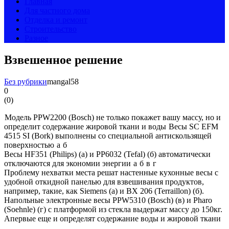
Главная
Для частного дома
Отделка и ремонт
Строительство
Разное
Взвешенное решение
Без рубрики
mangal58
0
(
0
)
Модель PPW2200 (Bosch) не только покажет вашу массу, но и
определит содержание жировой ткани и воды
Весы SC EFM
4515 SI (Bork) выполнены со специальной антискользящей
поверхностью
a
б
Весы HF351 (Philips) (а) и PP6032 (Tefal) (б) автоматически
отключаются для экономии энергии
а
б
в
г
Проблему нехватки места решат настенные кухонные весы с
удобной откидной панелью для взвешивания продуктов,
например, такие, как Siemens (а) и BX 206 (Terraillon) (б).
Напольные электронные весы PPW5310 (Bosch) (в) и Pharo
(Soehnle) (г) с платформой из стекла выдержат массу до 150кг.
Апервые еще и определят содержание воды и жировой ткани