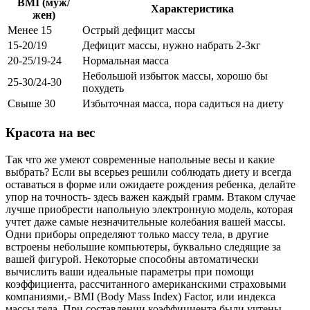
BMI (муж/
Характеристика
жен)
Менее 15
Острый дефицит массы
15-20/19
Дефицит массы, нужно набрать 2-3кг
20-25/19-24
Нормальная масса
Небольшой избыток массы, хорошо бы
25-30/24-30
похудеть
Свыше 30
Избыточная масса, пора садиться на диету
Красота на вес
Так что же умеют современные напольные весы и какие
выбрать? Если вы всерьез решили соблюдать диету и всегда
оставаться в форме или ожидаете рождения ребенка, делайте
упор на точность- здесь важен каждый грамм. Втаком случае
лучше приобрести напольную электронную модель, которая
учтет даже самые незначительные колебания вашей массы.
Одни приборы определяют только массу тела, в другие
встроены небольшие компьютеры, буквально следящие за
вашей фигурой. Некоторые способны автоматически
вычислить ваши идеальные параметры при помощи
коэффициента, рассчитанного американскими страховыми
компаниями,- BMI (Body Mass Index) Factor, или индекса
массы тела. При составлении коэффициента были учтены