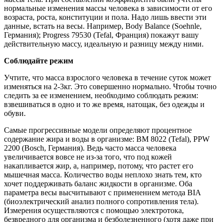
нормальные изменения массы человека в зависимости от его
возраста, роста, конституции и пола. Надо лишь ввести эти
данные, встать на весы. Например, Body Balance (Soehnle,
Германия); Progress 79530 (Tefal, Франция) покажут вашу
действительную массу, идеальную и разницу между ними.
Соблюдайте режим
Учтите, что масса взрослого человека в течение суток может
изменяться на 2-3кг. Это совершенно нормально. Чтобы точно
следить за ее изменением, необходимо соблюдать режим:
взвешиваться в одно и то же время, натощак, без одежды и
обуви.
Самые прогрессивные модели определяют процентное
содержание жира и воды в организме: BM 8022 (Tefal), PPW
2200 (Bosch, Германия). Ведь часто масса человека
увеличивается вовсе не из-за того, что под кожей
накапливается жир, а, например, потому, что растет его
мышечная масса. Количество воды неплохо знать тем, кто
хочет поддерживать баланс жидкости в организме. Оба
параметра весы высчитывают с применением метода BIA
(биоэлектрический анализ полного сопротивления тела).
Измерения осуществляются с помощью электротока,
безвредного для организма и безболезненного (хотя даже при