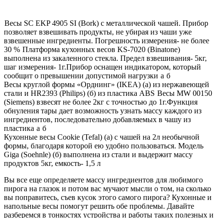
Весы SC EKP 4905 SI (Bork) с металлической чашей. Прибор
позволяет взвешивать продукты, не убирая из чаши уже
взвешенные ингредиенты. Погрешность измерения- не более
30 %
Платформа кухонных весов KS-7020 (Binatone)
выполнена из закаленного стекла. Предел взвешивания- 5кг,
шаг измерения- 1г.Прибор оснащен индикатором, который
сообщит о превышении допустимой нагрузки
a
б
Весы круглой формы «Орднинг» (IKEA) (а) из нержавеющей
стали и HR2393 (Philips) (б) из пластика АBS
Весы MW 00150
(Siemens) взвесят не более 2кг с точностью до 1г.Функция
обнуления тары дает возможность узнать массу каждого из
ингредиентов, последовательно добавляемых в чашу из
пластика
а
б
Кухонные весы Cookie (Tefal) (а) с чашей на 2л необычной
формы, благодаря которой ею удобно пользоваться. Модель
Giga (Soehnle) (б) выполнена из стали и выдержит массу
продуктов 5кг, емкость- 1,5 л
Вы все еще определяете массу ингредиентов для любимого
пирога на глазок и потом вас мучают мысли о том, на сколько
вы поправитесь, съев кусок этого самого пирога? Кухонные и
напольные весы помогут решить обе проблемы. Давайте
разберемся в тонкостях устройства и работы таких полезных и