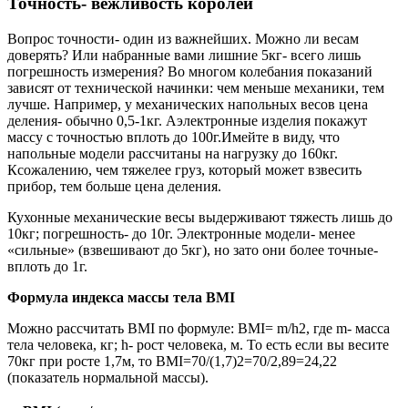
Точность- вежливость королей
Вопрос точности- один из важнейших. Можно ли весам
доверять? Или набранные вами лишние 5кг- всего лишь
погрешность измерения? Во многом колебания показаний
зависят от технической начинки: чем меньше механики, тем
лучше. Например, у механических напольных весов цена
деления- обычно 0,5-1кг. Аэлектронные изделия покажут
массу с точностью вплоть до 100г.Имейте в виду, что
напольные модели рассчитаны на нагрузку до 160кг.
Ксожалению, чем тяжелее груз, который может взвесить
прибор, тем больше цена деления.
Кухонные механические весы выдерживают тяжесть лишь до
10кг; погрешность- до 10г. Электронные модели- менее
«сильные» (взвешивают до 5кг), но зато они более точные-
вплоть до 1г.
Формула индекса массы тела BMI
Можно рассчитать BMI по формуле: BMI= m/h2, где m- масса
тела человека, кг; h- рост человека, м. То есть если вы весите
70кг при росте 1,7м, то BMI=70/(1,7)2=70/2,89=24,22
(показатель нормальной массы).