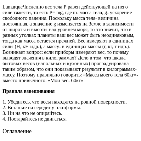
LamarqueЧисленно вес тела Р равен действующей на него
силе тяжести, то есть Р= mg, где m- масса тела; g- ускорение
свободного падения. Поскольку масса тела- величина
постоянная, а значение g изменяется на Земле в зависимости
от широты и высоты над уровнем моря, то это значит, что в
разных уголках планеты ваш вес может быть неодинаковым,
тогда как масса остается прежней. Вес измеряют в единицах
силы (Н, кН идр.), а массу- в единицах массы (г, кг, т идр.).
Возникает вопрос: если приборы измеряют вес, то почему
выводят значения в килограммах? Дело в том, что шкала
бытовых весов (напольных и кухонных) проградуирована
таким образом, что они показывают результат в килограммах-
массу. Поэтому правильно говорить: «Масса моего тела 60кг»-
вместо привычного: «Мой вес- 60кг».
Правила взвешивания
1. Убедитесь, что весы находятся на ровной поверхности.
2. Встаньте на середину платформы.
3. Ни на что не опирайтесь.
4. Постарайтесь не двигаться.
Оглавление