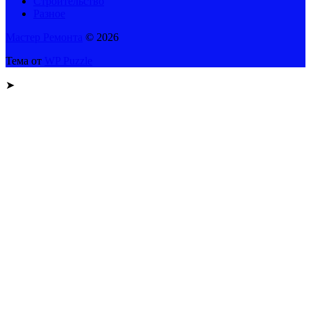
Строительство
Разное
Мастер Ремонта
© 2026
Тема от
WP Puzzle
➤