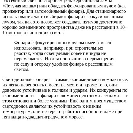
рассеянный свет по сторонам (как керосиновая лампа
«Летучая мышь») или обладать фокусированным лучом (как
прожектор или автомобильный фонарь). Для стационарного
использования часто выбирают фонари с фокусированным
лучом, так как это позволяет создавать пятачок достаточно
хорошо освещённого пространства даже на расстоянии в 10-
15 метров от источника света.
Фонари с фокусированным лучом имеет смысл
использовать, например, при строительных
работах, когда освещаемый объект никуда не
перемещается. Но для постоянного перемещения
по саду и огороду удобнее фонарь с рассеянным
светом.
Светодиодные фонари — самые экономичные и компактные,
их легко переносить с места на место и, кроме того, они
довольно устойчивые к толчкам и ударам. Их конкуренты по
экономичности — фонари с люминесцентными лампами — в
этом отношении более уязвимы. Ещё одним преимуществом
светодиодов является их устойчивость к низким
температурам, они не теряют работоспособности даже при
пятнадцати-двадцатиградусном морозе.