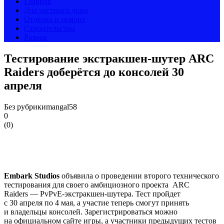
Главная
Для частного дома
Отделка и ремонт
Строительство
Разное
Тестирование экстракшен-шутер ARC
Raiders доберётся до консолей 30
апреля
Без рубрики
mangal58
0
(
0
)
Embark Studios
объявила о проведении второго технического
тестирования для своего амбициозного проекта ARC
Raiders — PvPvE-экстракшен-шутера. Тест пройдет
с 30 апреля по 4 мая, а участие теперь смогут принять
и владельцы консолей. Зарегистрироваться можно
на официальном сайте игры, а участники предыдущих тестов