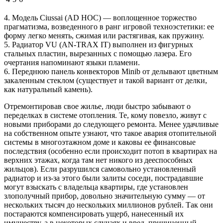
4. Модель Ciussai (AD HOC) — воплощенное торжество
прагматизма, возведенного в ранг игровой техноэстетики: ее
форму легко менять, сжимая или растягивая, как пружину.
5. Радиатор VU (AN-TRAX IT) выполнен из фигурных
стальных пластин, вырезанных с помощью лазера. Его
очертания напоминают языки пламени.
6. Переднюю панель конвекторов Minib от делывают цветным
закаленным стеклом (существует и такой вариант от делки,
как натуральный камень).
Отремонтировав свое жилье, люди быстро забывают о
переделках в системе отопления. Те, кому повезло, живут с
новыми приборами до следующего ремонта. Менее удачливые
на собственном опыте узнают, что такое авария отопительной
системы в многоэтажном доме и каковы ее финансовые
последствия (особенно если происходит потоп в квартирах на
верхних этажах, когда там нет никого из дееспособных
жильцов). Если разрушился самовольно установленный
радиатор и из-за этого были залиты соседи, пострадавшие
могут взыскать с владельца квартиры, где установлен
злополучный прибор, довольно значительную сумму — от
нескольких тысяч до нескольких миллионов рублей. Так они
постараются компенсировать ущерб, нанесенный их
имуществу, а в некоторых случаях и вред, причиненный