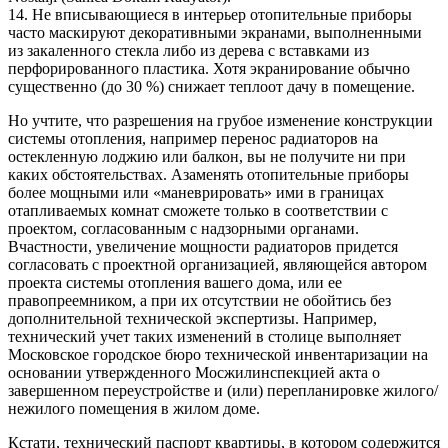
14. Не вписывающиеся в интерьер отопительные приборы
часто маскируют декоративными экранами, выполненными
из закаленного стекла либо из дерева с вставками из
перфорированного пластика. Хотя экранирование обычно
существенно (до 30 %) снижает теплоот дачу в помещение.
Но учтите, что разрешения на грубое изменение конструкции
системы отопления, например перенос радиаторов на
остекленную лоджию или балкон, вы не получите ни при
каких обстоятельствах. Азаменять отопительные приборы
более мощными или «маневрировать» ими в границах
отапливаемых комнат сможете только в соответствии с
проектом, согласованным с надзорными органами.
Вчастности, увеличение мощности радиаторов придется
согласовать с проектной организацией, являющейся автором
проекта системы отопления вашего дома, или ее
правопреемником, а при их отсутствии не обойтись без
дополнительной технической экспертизы. Например,
технический учет таких изменений в столице выполняет
Московское городское бюро технической инвентаризации на
основании утвержденного Мосжилинспекцией акта о
завершенном переустройстве и (или) перепланировке жилого/
нежилого помещения в жилом доме.
Кстати, технический паспорт квартиры, в котором содержится