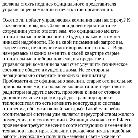
должны стоять подпись официального представителя
управляющей компании и печать этой организации.
Охотно ли пойдет управляющая компания вам навстречу? К
сожалению, вряд ли. Сбольшой долей вероятности ее
сотрудники устно ответят вам, что официально менять
отопительные приборы они не будут, так как в этом нет
никакой надобности. Но на свой письменный запрос вы,
скорее всего, не получите мотивированного отказа. Ведь,
намереваясь законно заменить в своей квартире старые
отопительные приборы новыми, вы предлагаете
управляющей компании за ваш счет улучшить техническое
состояние общего имущества дома. Ис ее стороны
нерационально отвергать подобную инициативу.
Проблематичнее официально заменить старые отопительные
приборы новыми, но большей мощности или переставить
радиаторы на другие места, проложив к ним от стояков
дополнительные отрезки труб для транспортировки
теплоносителя (то есть изменить конструкцию системы
отопления, обслуживающей ваш дом). Такой «апгрейд»
отопительной системы уже является переустройством жилого
помещения, и в соответствии с Жилищным кодексом РФ его
проведение требует внесения соответствующих изменений в
техпаспорт квартиры. Изначит, прежде чем начать подобные
работы, необходимо получить «зеленый свет» уже не от