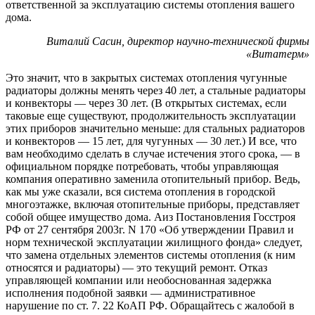
ответственной за эксплуатацию системы отопления вашего
дома.
Виталий Сасин, директор научно-технической фирмы
«Витатерм»
Это значит, что в закрытых системах отопления чугунные
радиаторы должны менять через 40 лет, а стальные радиаторы
и конвекторы — через 30 лет. (В открытых системах, если
таковые еще существуют, продолжительность эксплуатации
этих приборов значительно меньше: для стальных радиаторов
и конвекторов — 15 лет, для чугунных — 30 лет.) И все, что
вам необходимо сделать в случае истечения этого срока, — в
официальном порядке потребовать, чтобы управляющая
компания оперативно заменила отопительный прибор. Ведь,
как мы уже сказали, вся система отопления в городской
многоэтажке, включая отопительные приборы, представляет
собой общее имущество дома. Аиз Постановления Госстроя
РФ от 27 сентября 2003г. N 170 «Об утверждении Правил и
норм технической эксплуатации жилищного фонда» следует,
что замена отдельных элементов системы отопления (к ним
относятся и радиаторы) — это текущий ремонт. Отказ
управляющей компании или необоснованная задержка
исполнения подобной заявки — административное
нарушение по ст. 7. 22 КоАП РФ. Обращайтесь с жалобой в