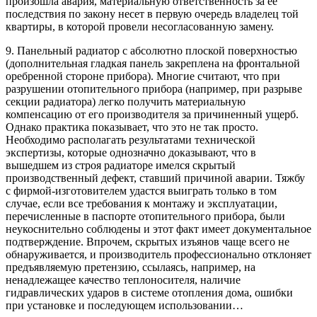
произошла авария, материальную ответственность за ее
последствия по закону несет в первую очередь владелец той
квартиры, в которой провели несогласованную замену.
9. Панельный радиатор с абсолютно плоской поверхностью
(дополнительная гладкая панель закреплена на фронтальной
оребренной стороне прибора). Многие считают, что при
разрушении отопительного прибора (например, при разрыве
секции радиатора) легко получить материальную
компенсацию от его производителя за причиненный ущерб.
Однако практика показывает, что это не так просто.
Необходимо располагать результатами технической
экспертизы, которые однозначно доказывают, что в
вышедшем из строя радиаторе имелся скрытый
производственный дефект, ставший причиной аварии. Тяжбу
с фирмой-изготовителем удастся выиграть только в том
случае, если все требования к монтажу и эксплуатации,
перечисленные в паспорте отопительного прибора, были
неукоснительно соблюдены и этот факт имеет документальное
подтверждение. Впрочем, скрытых изъянов чаще всего не
обнаруживается, и производитель профессионально отклоняет
предъявляемую претензию, ссылаясь, например, на
ненадлежащее качество теплоносителя, наличие
гидравлических ударов в системе отопления дома, ошибки
при установке и последующем использовании…