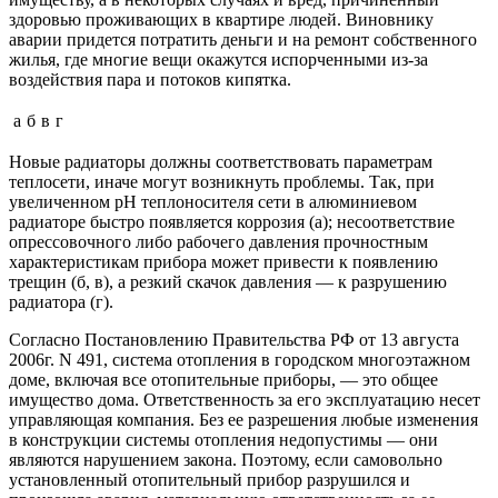
здоровью проживающих в квартире людей. Виновнику
аварии придется потратить деньги и на ремонт собственного
жилья, где многие вещи окажутся испорченными из-за
воздействия пара и потоков кипятка.
а
б
в
г
Новые радиаторы должны соответствовать параметрам
теплосети, иначе могут возникнуть проблемы. Так, при
увеличенном pH теплоносителя сети в алюминиевом
радиаторе быстро появляется коррозия (а); несоответствие
опрессовочного либо рабочего давления прочностным
характеристикам прибора может привести к появлению
трещин (б, в), а резкий скачок давления — к разрушению
радиатора (г).
Согласно Постановлению Правительства РФ от 13 августа
2006г. N 491, система отопления в городском многоэтажном
доме, включая все отопительные приборы, — это общее
имущество дома. Ответственность за его эксплуатацию несет
управляющая компания. Без ее разрешения любые изменения
в конструкции системы отопления недопустимы — они
являются нарушением закона. Поэтому, если самовольно
установленный отопительный прибор разрушился и