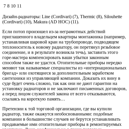
7
8
10
11
Дизайн-радиаторы: Line (Cordivari) (7), Thermic (8), Silouhette
(Cordivari) (10), Makura (AD HOC) (11).
Если потоп произошел из-за неграмотных действий
приглашенного владельцем квартиры монтажника (например,
устанавливая шаровой кран на трубопроводе, подводящем
теплоноситель к новому радиатору, он перетянул резьбовое
соединение, и в результате возникла течь), заставить этого
горе-мастера компенсировать ваши убытки законным
способом также не удастся. Отопительные приборы нередко
меняют так называемые специалисты из «интернациональных
бригад» или охотящиеся за дополнительным заработком
сантехники из управляющей компании. Доказать их вину в
суде будет очень сложно, так как они не дают гарантии на
установку радиаторов и не заключают письменных договоров,
а перед лицом служителей закона от всего отказываются,
ссылаясь на короткую память…
Претензии к той торговой организации, где вы купили
радиатор, также окажутся необоснованными: подобные
компании в большинстве случаев не берутся устанавливать
продаваемые ими отопительные приборы в ремонтируемых