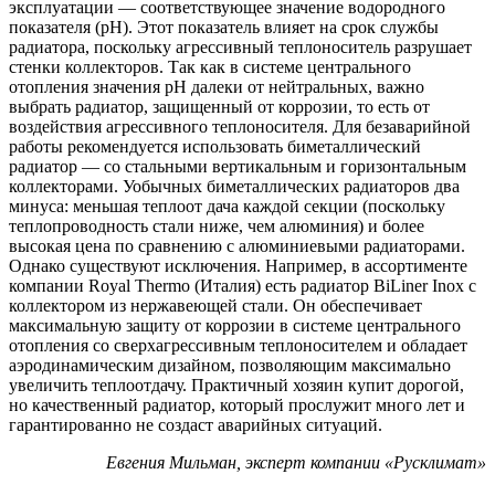
эксплуатации — соответствующее значение водородного
показателя (pH). Этот показатель влияет на срок службы
радиатора, поскольку агрессивный теплоноситель разрушает
стенки коллекторов. Так как в системе центрального
отопления значения pH далеки от нейтральных, важно
выбрать радиатор, защищенный от коррозии, то есть от
воздействия агрессивного теплоносителя. Для безаварийной
работы рекомендуется использовать биметаллический
радиатор — со стальными вертикальным и горизонтальным
коллекторами. Уобычных биметаллических радиаторов два
минуса: меньшая теплоот дача каждой секции (поскольку
теплопроводность стали ниже, чем алюминия) и более
высокая цена по сравнению с алюминиевыми радиаторами.
Однако существуют исключения. Например, в ассортименте
компании Royal Thermo (Италия) есть радиатор BiLiner Inox с
коллектором из нержавеющей стали. Он обеспечивает
максимальную защиту от коррозии в системе центрального
отопления со сверхагрессивным теплоносителем и обладает
аэродинамическим дизайном, позволяющим максимально
увеличить теплоотдачу. Практичный хозяин купит дорогой,
но качественный радиатор, который прослужит много лет и
гарантированно не создаст аварийных ситуаций.
Евгения Мильман, эксперт компании «Русклимат»