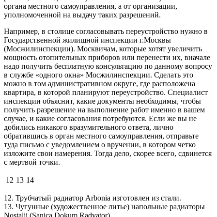
органа местного самоуправления, а от организации,
уполномоченной на выдачу таких разрешений.
Например, в столице согласовывать переустройство нужно в
Государственной жилищной инспекции г.Москвы
(Мосжилинспекции). Москвичам, которые хотят увеличить
мощность отопительных приборов или перенести их, вначале
надо получить бесплатную консультацию по данному вопросу
в службе «одного окна» Мосжилинспекции. Сделать это
можно в том административном округе, где расположена
квартира, в которой планируют переустройство. Специалист
инспекции объяснит, какие документы необходимы, чтобы
получить разрешение на выполнение работ именно в вашем
случае, и какие согласования потребуются. Если же вы не
добились никакого вразумительного ответа, лично
обратившись в орган местного самоуправления, отправьте
туда письмо с уведомлением о вручении, в котором четко
изложите свои намерения. Тогда дело, скорее всего, сдвинется
с мертвой точки.
12
13
14
12. Трубчатый радиатор Arbonia изготовлен из стали.
13. Чугунные (художественное литье) напольные радиаторы
Nostalji (Sanica Dokum Radyator).