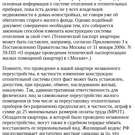
основная информация о системе отопления и отопительных
приборах, пока есть далеко не у всех владельцев
недвижимости в домах-новостройках, не говоря уже об
обитателях старого жилого фонда. Однако подобный
документ совершенно необходим тем, кто собирается
законным способом изменить конструкцию системы
отопления за свой счет. (Технический паспорт квартиры
может быть составлен, например, согласно Приложению 3 к
Постановлению Правительства Москвы от 31 января 2006г. N
59-ПП «О порядке проведения технической паспортизации
жилых помещений (квартир) в г.Москве».)
Помните, что проведение в вашей квартире незаконного
переустройства, в частности изменение конструкции
отопительной системы (этот факт может быть установлен,
допустим, при продаже, обмене, наследовании жилья),
наказуемо. Так, административная ответственность для
физических лиц за самовольное переустройство жилого
помещения (в том числе за переустановку отопительных
приборов без разрешения) предполагает, в частности, штраф в
сумме до 25 минимальных размеров оплаты труда (МРОТ).
Обладателя квартиры, в которой было проведено незаконное
переустройство, могут также в судебном порядке обязать
восстановить ее первоначальный вид. Жилищный кодекс РФ
предусматривает достаточно жесткие санкции за то, что