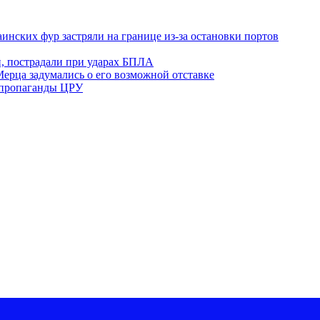
аинских фур застряли на границе из-за остановки портов
й, пострадали при ударах БПЛА
ерца задумались о его возможной отставке
 пропаганды ЦРУ