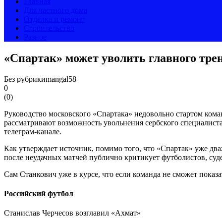
Главная
Для частного дома
Отделка и ремонт
Строительство
Разное
«Спартак» может уволить главного трен
Без рубрики
mangal58
0
(
0
)
Руководство московского «Спартака» недовольно стартом кома
рассматривают возможность увольнения сербского специалиста
телеграм-канале.
Как утверждает источник, помимо того, что «Спартак» уже дв
после неудачных матчей публично критикует футболистов, суде
Сам Станкович уже в курсе, что если команда не сможет показ
Российский футбол
Станислав Черчесов возглавил «Ахмат»