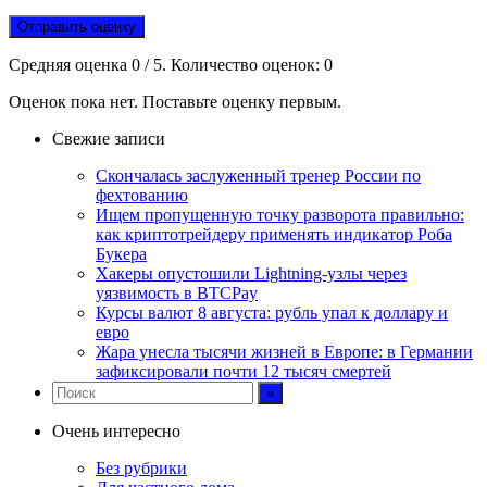
Отправить оценку
Средняя оценка
0
/ 5. Количество оценок:
0
Оценок пока нет. Поставьте оценку первым.
Свежие записи
Скончалась заслуженный тренер России по
фехтованию
Ищем пропущенную точку разворота правильно:
как криптотрейдеру применять индикатор Роба
Букера
Хакеры опустошили Lightning-узлы через
уязвимость в BTCPay
Курсы валют 8 августа: рубль упал к доллару и
евро
Жара унесла тысячи жизней в Европе: в Германии
зафиксировали почти 12 тысяч смертей
Очень интересно
Без рубрики