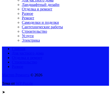
Для частного дома
Ландшафтный дизайн
Отделка и ремонт
Разное
Ремонт
Самоделки и поделки
Сантехнические работы
Строительство
Услуги
Электрика
Главная
Для частного дома
Отделка и ремонт
Строительство
Разное
Мастер Ремонта
© 2026
Тема от
WP Puzzle
➤