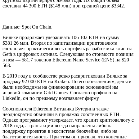
крупных партий эфира с начала года. Их общий объем
составил 44 300 ETH ($148 млн) при средней цене $3342.
Данные: Spot On Chain.
Вильке продолжает удерживать 106 102 ETH на сумму
$381,26 млн. Вторая по капитализации криптовалюта
составляет практически весь портфель разработчика клиента
Geth в цифровых активах. Следующая по стоимости позиция
в нем — 581,7 токенов Ethereum Name Service (ENS) на $20
563.
В 2019 году в сообществе резко раскритиковали Вильке за
продажу 92 000 ETH на Kraken. По его объяснениям, деньги
были необходимы на финансирование основанной им
игровой компании Grid Games. Согласно профилю на
LinkedIn, он по-прежнему возглавляет фирму.
Сооснователя Ethereum Виталика Бутерина также
неоднократно обвиняли в продажах собственных ETH.
Однако программист утверждает, что хранит криптовалюту с
2018 года, а транзакции всегда направлены либо на
поддержку проектов в экосистеме блокчейна, либо на
благотворительность. При этом он признал, что конечные