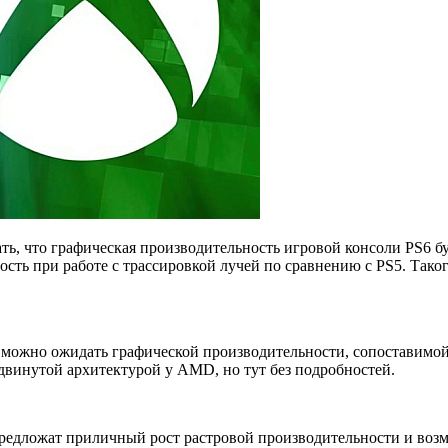
ть, что графическая производительность игровой консоли PS6 
сть при работе с трассировкой лучей по сравнению с PS5. Тако
я можно ожидать графической производительности, сопоставимой
двинутой архитектурой у AMD, но тут без подробностей.
 предложат приличный рост растровой производительности и воз