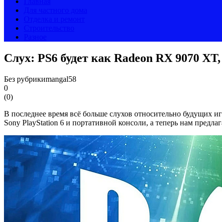
Главная
Для частного дома
Отделка и ремонт
Строительство
Разное
Слух: PS6 будет как Radeon RX 9070 XT
Без рубрики
mangal58
0
(
0
)
В последнее время всё больше слухов относительно будущих иг
Sony PlayStation 6 и портативной консоли, а теперь нам предл