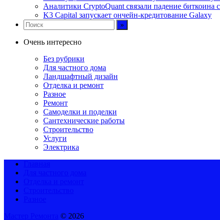
Аналитики CryptoQuant связали падение биткоина
K3 Capital запускает ончейн-кредитование Galaxy
Очень интересно
Без рубрики
Для частного дома
Ландшафтный дизайн
Отделка и ремонт
Разное
Ремонт
Самоделки и поделки
Сантехнические работы
Строительство
Услуги
Электрика
Главная
Для частного дома
Отделка и ремонт
Строительство
Разное
Мастер Ремонта
© 2026