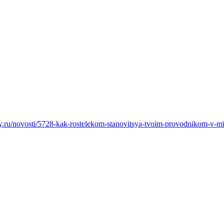
ry.ru/novosti/5728-kak-rostelekom-stanovitsya-tvoim-provodnikom-v-mi