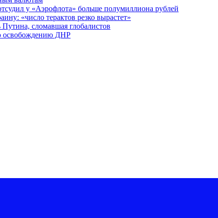
отсудил у «Аэрофлота» больше полумиллиона рублей
ину: «число терактов резко вырастет»
чь Путина, сломавшая глобалистов
по освобождению ДНР