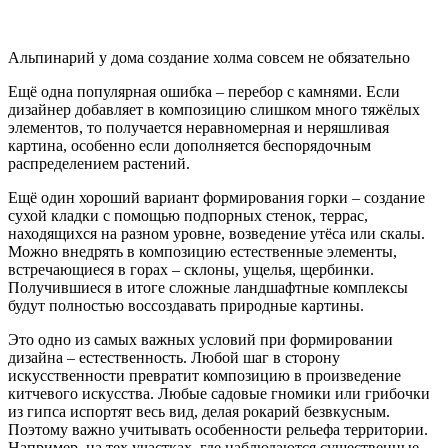
Альпинарий у дома создание холма совсем не обязательно
Ещё одна популярная ошибка – перебор с камнями. Если
дизайнер добавляет в композицию слишком много тяжёлых
элементов, то получается неравномерная и неряшливая
картина, особенно если дополняется беспорядочным
распределением растений.
Ещё один хороший вариант формирования горки – создание
сухой кладки с помощью подпорных стенок, террас,
находящихся на разном уровне, возведение утёса или скалы.
Можно внедрять в композицию естественные элементы,
встречающиеся в горах – склоны, ущелья, щербинки.
Получившиеся в итоге сложные ландшафтные комплексы
будут полностью воссоздавать природные картины.
Это одно из самых важных условий при формировании
дизайна – естественность. Любой шаг в сторону
искусственности превратит композицию в произведение
китчевого искусства. Любые садовые гномики или грибочки
из гипса испортят весь вид, делая рокарий безвкусным.
Поэтому важно учитывать особенности рельефа территории.
Например, на тех участках, где наблюдаются существенные