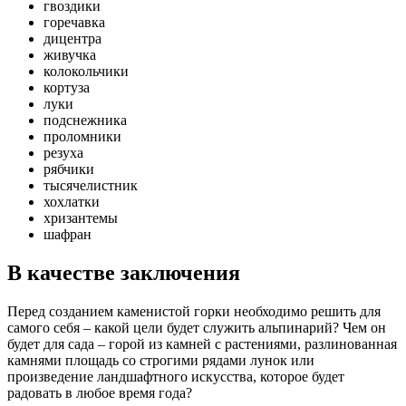
гвоздики
горечавка
дицентра
живучка
колокольчики
кортуза
луки
подснежника
проломники
резуха
рябчики
тысячелистник
хохлатки
хризантемы
шафран
В качестве заключения
Перед созданием каменистой горки необходимо решить для
самого себя – какой цели будет служить альпинарий? Чем он
будет для сада – горой из камней с растениями, разлинованная
камнями площадь со строгими рядами лунок или
произведение ландшафтного искусства, которое будет
радовать в любое время года?