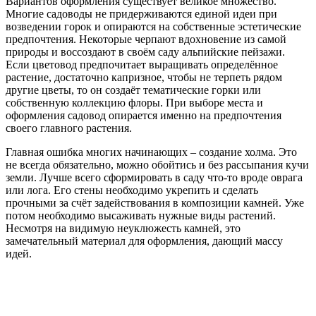
Вариантов оформления существует великое множество.
Многие садоводы не придерживаются единой идеи при
возведении горок и опираются на собственные эстетические
предпочтения. Некоторые черпают вдохновение из самой
природы и воссоздают в своём саду альпийские пейзажи.
Если цветовод предпочитает выращивать определённое
растение, достаточно капризное, чтобы не терпеть рядом
другие цветы, то он создаёт тематические горки или
собственную коллекцию флоры. При выборе места и
оформления садовод опирается именно на предпочтения
своего главного растения.
Главная ошибка многих начинающих – создание холма. Это
не всегда обязательно, можно обойтись и без рассыпания кучи
земли. Лучше всего сформировать в саду что-то вроде оврага
или лога. Его стены необходимо укрепить и сделать
прочными за счёт задействования в композиции камней. Уже
потом необходимо высаживать нужные виды растений.
Несмотря на видимую неуклюжесть камней, это
замечательный материал для оформления, дающий массу
идей.