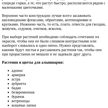
спереди горки, а те, что растут быстро, располагаются рядом с
маленькими цветочками.
Верхнюю часто конструкции лучше всего засаживать
шиловидными флоксами, обриетами, антеннариями и
крупками. Нижнюю часть, то есть, плато, отвести для гвоздик,
живучек, седумов, очитков, ясколок.
При выборе растений необходимо соблюдать сочетание их
окрасов, чтобы они не были слишком контрастными или
наоборот сливались в одно пятно. Нужно представлять,
какими будут листья и рассаживать растения так, чтобы они
при прорастании не мешали и не задевали друг друга.
Растения и цветы для альпинария:
адонис
армерия
астра
аубриета
бадан
безвременник
бурачок
ветреницы
кошачьи лапки