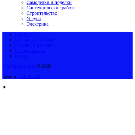
Самоделки и поделки
Сантехнические работы
Строительство
Услуги
Электрика
Главная
Для частного дома
Отделка и ремонт
Строительство
Разное
Мастер Ремонта
© 2026
Тема от
WP Puzzle
➤