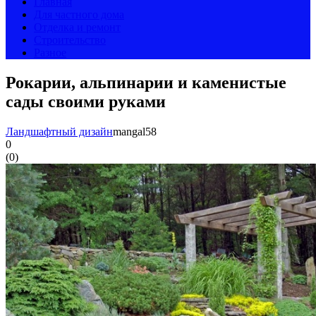
Главная
Для частного дома
Отделка и ремонт
Строительство
Разное
Рокарии, альпинарии и каменистые
сады своими руками
Ландшафтный дизайн
mangal58
0
(
0
)