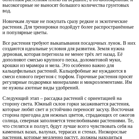
высокогорные не выносят большого количества грунтовых
вод.
Новичкам лучше не покупать сразу редкие и экзотические
растения. Для тренировки подойдут более распространённые
и популярные цветы.
Все растения требуют выкапывания посадочных лунок. В них
создаются идеальные условия для развития. Земля нужна
дерновая, которая перегнила не менее трёх лет назад. Её
дополняют смесью крупного песка, доломитовой муки,
крошки из мрамора и мела. Это особенно важно для
кальцефильных растений. Кальцефобные же нуждаются в
смеси елового перегноя с торфом. Горочные растения просят
регулярные подкормки минералами и микроэлементами. Им
не нужны азотные виды удобрений.
Следующий этап – рассадка растений с ориентацией на
сторону света. Южный склон горки засаживается растения,
которые любят свет и устойчиво переносят засуху. Восточная
сторона пригодна для нежных цветов, страдающих от ожогов
солнца, северная заполняется тенелюбивыми растениями. Те,
что стелятся и ползут, будут лучше всего чувствовать себя на
каменных вазах, валунах, террасах и стенах. Низкорослые
растения, которые медленно растут, должны находиться