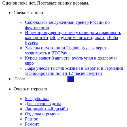
Оценок пока нет. Поставьте оценку первым.
Свежие записи
Скончалась заслуженный тренер России по
фехтованию
Ищем пропущенную точку разворота правильно:
как криптотрейдеру применять индикатор Роба
Букера
Хакеры опустошили Lightning-узлы через
уязвимость в BTCPay
Курсы валют 8 августа: рубль упал к доллару и
евро
Жара унесла тысячи жизней в Европе: в Германии
зафиксировали почти 12 тысяч смертей
Очень интересно
Без рубрики
Для частного дома
Ландшафтный дизайн
Отделка и ремонт
Разное
Ремонт