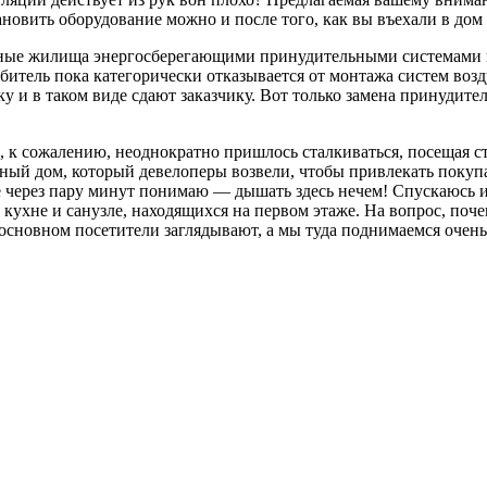
ановить оборудование можно и после того, как вы въехали в дом
асные жилища энергосберегающими принудительными системами
итель пока категорически отказывается от монтажа систем воз
 и в таком виде сдают заказчику. Вот только замена принудите
рой, к сожалению, неоднократно пришлось сталкиваться, посещая 
льный дом, который девелоперы возвели, чтобы привлекать поку
через пару минут понимаю — дышать здесь нечем! Спускаюсь и 
ухне и санузле, находящихся на первом этаже. На вопрос, почем
 основном посетители заглядывают, а мы туда поднимаемся очень