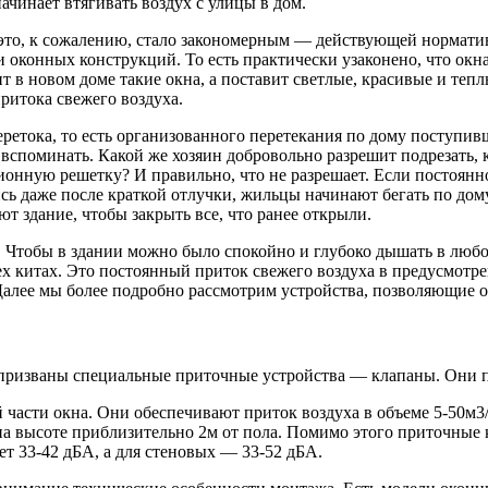
чинает втягивать воздух с улицы в дом.
Иэто, к сожалению, стало закономерным — действующей нормати
и оконных конструкций. То есть практически узаконено, что ок
 в новом доме такие окна, а поставит светлые, красивые и теп
итока свежего воздуха.
ретока, то есть организованного перетекания по дому поступив
 вспоминать. Какой же хозяин добровольно разрешит подрезать, 
нную решетку? И правильно, что не разрешает. Если постоянного
ись даже после краткой отлучки, жильцы начинают бегать по дому
т здание, чтобы закрыть все, что ранее открыли.
ь. Чтобы в здании можно было спокойно и глубоко дышать в любое
ех китах. Это постоянный приток свежего воздуха в предусмотре
Далее мы более подробно рассмотрим устройства, позволяющие о
призваны специальные приточные устройства — клапаны. Они п
асти окна. Они обеспечивают приток воздуха в объеме 5-50м3/
 на высоте приблизительно 2м от пола. Помимо этого приточные
ет 33-42 дБА, а для стеновых — 33-52 дБА.