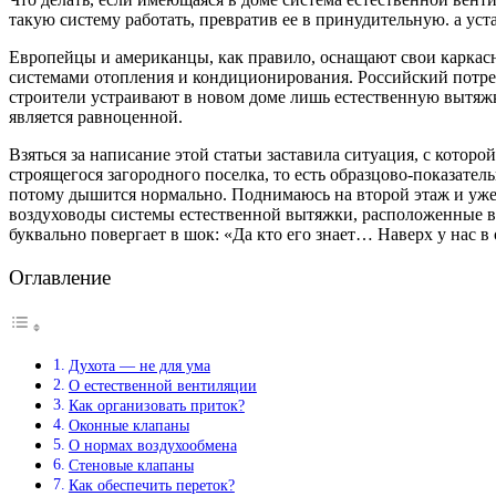
такую систему работать, превратив ее в принудительную. а уст
Европейцы и американцы, как правило, оснащают свои карк
системами отопления и кондиционирования. Российский потреб
строители устраивают в новом доме лишь естественную вытяжку
является равноценной.
Взяться за написание этой статьи заставила ситуация, с кото
строящегося загородного поселка, то есть образцово-показате
потому дышится нормально. Поднимаюсь на второй этаж и уже 
воздуховоды системы естественной вытяжки, расположенные в к
буквально повергает в шок: «Да кто его знает… Наверх у нас в
Оглавление
Духота — не для ума
О естественной вентиляции
Как организовать приток?
Оконные клапаны
О нормах воздухообмена
Стеновые клапаны
Как обеспечить переток?