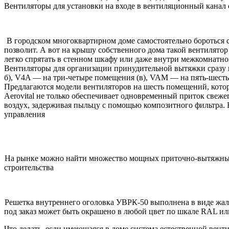
Вентиляторы для установки на входе в вентиляционный канал со с
В городском многоквартирном доме самостоятельно бороться 
позволит. А вот на крышу собственного дома такой вентилято
легко спрятать в стенном шкафу или даже внутри межкомнатно
Вентиляторы для организации принудительной вытяжки сразу и
б), V4A — на три-четыре помещения (в), VAM — на пять-шесть
Предлагаются модели вентиляторов на шесть помещений, котор
Aerovital не только обеспечивает одновременный приток свеже
воздух, задерживая пыльцу с помощью композитного фильтра. 
управления
На рынке можно найти множество мощных приточно-вытяжных 
строительства
Решетка внутреннего оголовка УВРК-50 выполнена в виде жа
под заказ может быть окрашено в любой цвет по шкале RAL или
Что делать, если имеющаяся в доме система естественной вент