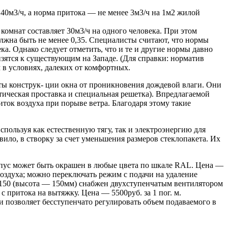
140м3/ч, а норма притока — не менее 3м3/ч на 1м2 жилой
омнат составляет 30м3/ч на одного человека. При этом
лжна быть не менее 0,35. Специалисты считают, что нормы
. Однако следует отметить, что и те и другие нормы давно
изятся к существующим на Западе. (Для справки: норматив
м в условиях, далеких от комфортных.
ты конструк- ции окна от проникновения дождевой влаги. Они
ическая проставка и специальная решетка). Впредлагаемой
ток воздуха при порыве ветра. Благодаря этому такие
спользуя как естественную тягу, так и электроэнергию для
вило, в створку за счет уменьшения размеров стеклопакета. Их
рпус может быть окрашен в любые цвета по шкале RAL. Цена —
 воздуха; можно переключать режим с подачи на удаление
t 150 (высота — 150мм) снабжен двухступенчатым вентилятором
притока на вытяжку. Цена — 5500руб. за 1 пог. м.
 позволяет бесступенчато регулировать объем подаваемого в