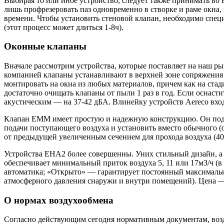
Выбирая то или иное устройство, следует также принимать во
лишь профрезеровать паз одновременно в створке и раме окна, 
времени. Чтобы установить стеновой клапан, необходимо спец
(этот процесс может длиться 1-8ч).
Оконные клапаны
Вначале рассмотрим устройства, которые поставляет на наш р
компанией клапаны устанавливают в верхней зоне сопряжения 
монтировать на окна из любых материалов, причем как на стад
достаточно очищать клапаны от пыли 1 раз в год. Если оснаст
акустическим — на 37-42 дБА. Влинейку устройств Aereco в
Клапан EMM имеет простую и надежную конструкцию. Он подае
подачи поступающего воздуха и установить вместо обычного (
от предыдущей увеличенным сечением для прохода воздуха (
Устройства EHA2 более совершенны. Уних стильный дизайн, а 
обеспечивает минимальный приток воздуха 5, 11 или 17м3/ч (
автоматика; «Открыто» — гарантирует постоянный максимальный
атмосферного давления снаружи и внутри помещений). Цена —
О нормах воздухообмена
Согласно действующим сегодня нормативным документам, возд