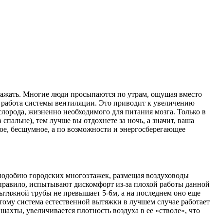
бражать. Многие люди просыпаются по утрам, ощущая вместо
я работа системы вентиляции. Это приводит к увеличению
лорода, жизненно необходимого для питания мозга. Только в
спальне), тем лучше вы отдохнете за ночь, а значит, ваша
ое, бесшумное, а по возможности и энергосберегающее
 подобию городских многоэтажек, размещая воздуховоды
 правило, испытывают дискомфорт из-за плохой работы данной
вытяжной трубы не превышает 5-6м, а на последнем оно еще
оэтому система естественной вытяжки в лучшем случае работает
шахты, увеличивается плотность воздуха в ее «стволе», что