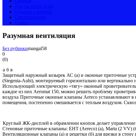
Главная
Для частного дома
Отделка и ремонт
Строительство
Разное
Разумная вентиляция
Без рубрики
mangal58
0
(
0
)
а
б
в
Защитный наружный козырек АС (а) и оконные приточные устр
(Siegenia-Aubi), монтируемый горизонтально или вертикально
Использующий электрическую «тягу» оконный проветриватель Aer
каждое из них Aeromat 150, можно решить проблему проветрива
воздуха
Приточные оконные клапаны Aereco устанавливают в ве
помещения, постепенно смешивается с теплым воздухом. Сквоз
Круглый ЖК-дисплей в обрамлении кнопок делает управление 
Стеновые приточные клапаны: EHT (Aereco) (а), Marta (2 VV) (б
Вентиляционные клапаны (а) и решетки (б) для врезки в стену