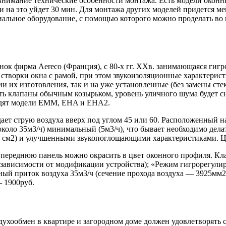
 внимание технические особенности монтажа. Есть модели окон
и на это уйдет 30 мин. Для монтажа других моделей придется ме
иальное оборудование, с помощью которого можно проделать во 
ынок фирма Aereco (Франция), с 80-х гг. XXв. занимающаяся г
створки окна с рамой, при этом звукоизоляционные характерис
ии их изготовления, так и на уже установленные (без замены ст
ить клапаны обычным козырьком, уровень уличного шума будет с
ходят модели EMM, EHA и EHA2.
т струю воздуха вверх под углом 45 или 60. Расположенный н
около 35м3/ч) минимальный (5м3/ч), что бывает необходимо дел
40 см2) и улучшенными звукопоглощающими характеристиками. Ц
переднюю панель можно окрасить в цвет оконного профиля. Клап
в зависимости от модификации устройства); «Режим гигрорегули
 приток воздуха 35м3/ч (сечение прохода воздуха — 3925мм2). 
 1900руб.
ухообмен в квартире и загородном доме должен удовлетворять