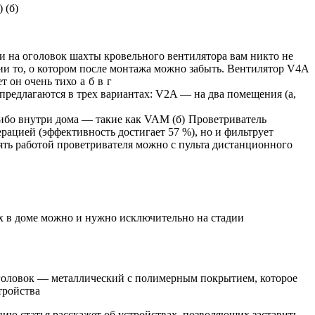
 (б)
и на оголовок шахты кровельного вентилятора вам никто не
и то, о котором после монтажа можно забыть. Вентилятор V4A
ет он очень тихо
а
б
в
г
редлагаются в трех вариантах: V2A — на два помещения (а,
либо внутри дома — такие как VAM (б)
Проветриватель
рацией (эффективность достигает 57 %), но и фильтрует
ять работой проветривателя можно с пульта дистанционного
 в доме можно и нужно исключительно на стадии
головок — металлический с полимерным покрытием, которое
тройства
нию статья расскажет об устройствах, позволяющих заставить