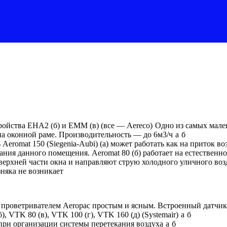
ойства EHA2 (б) и EMM (в) (все — Aereco)
Одно из самых мале
 на оконной раме. Производительность — до 6м3/ч
а
б
omat 150 (Siegenia-Aubi) (а) может работать как на приток возд
ния данного помещения. Aeromat 80 (б) работает на естественно
рхней части окна и направляют струю холодного уличного возду
няка не возникает
проветривателем Aeropac простым и ясным. Встроенный датчик 
), VTK 80 (в), VTK 100 (г), VTK 160 (д) (Systemair)
а
б
 при организации системы перетекания воздуха
а
б