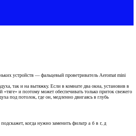
ньких устройств — фальцевый проветриватель Aeromat mini
уха, так и на вытяжку. Если в комнате два окна, установив в
й «тяге» и поэтому может обеспечивать только приток свежего
ха под потолок, где он, медленно двигаясь в глубь
подскажет, когда нужно заменить фильтр
а
б
в
г, д