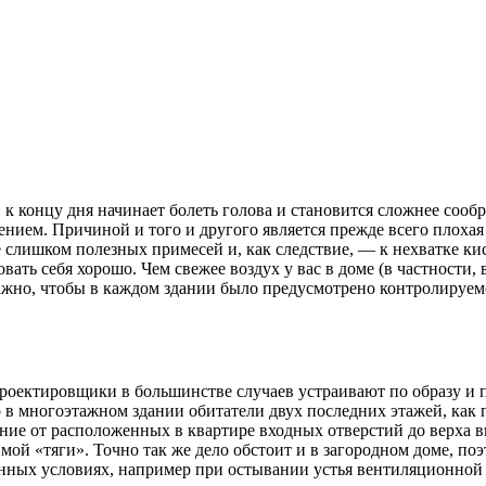
 к концу дня начинает болеть голова и становится сложнее соо
нием. Причиной и того и другого является прежде всего плоха
слишком полезных примесей и, как следствие, — к нехватке кис
ь себя хорошо. Чем свежее воздух у вас в доме (в частности, в 
важно, чтобы в каждом здании было предусмотрено контролируем
проектировщики в большинстве случаев устраивают по образу и
о в многоэтажном здании обитатели двух последних этажей, как
яние от расположенных в квартире входных отверстий до верха 
имой «тяги». Точно так же дело обстоит и в загородном доме, п
ленных условиях, например при остывании устья вентиляционной 