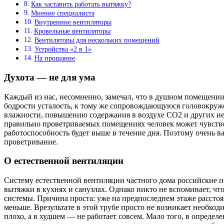
Как заставить работать вытяжку?
Мнение специалиста
Внутренние вентиляторы
Кровельные вентиляторы
Вентиляторы для нескольких помещений
Устройства «2 в 1»
На прощание
Духота — не для ума
Каждый из нас, несомненно, замечал, что в душном помещении
бодрости усталость, к тому же сопровождающуюся головокруже
влажности, повышению содержания в воздухе СО2 и других не 
правильно проветриваемых помещениях человек может чувствоват
работоспособность будет выше в течение дня. Поэтому очень 
проветривание.
О естественной вентиляции
Систему естественной вентиляции частного дома российские 
вытяжки в кухнях и санузлах. Однако никто не вспоминает, чт
системы. Причина проста: уже на предпоследнем этаже рассто
меньше. Врезультате в этой трубе просто не возникает необход
плохо, а в худшем — не работает совсем. Мало того, в опреде