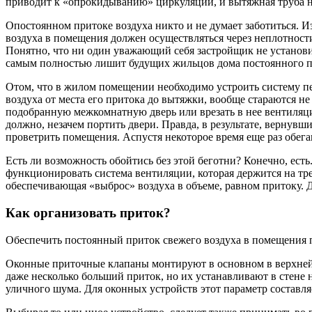
приводит к «опрокидыванию» циркуляции, и вытяжная труба на
Опостоянном притоке воздуха никто и не думает заботиться. 
воздуха в помещения должен осуществляться через неплотност
Понятно, что ни один уважающий себя застройщик не установит
самым полностью лишит будущих жильцов дома постоянного пр
Отом, что в жилом помещении необходимо устроить систему пе
воздуха от места его притока до вытяжки, вообще стараются не
подобранную межкомнатную дверь или врезать в нее вентиляцио
должно, незачем портить двери. Правда, в результате, вернувш
проветрить помещения. Аспустя некоторое время еще раз обегаю
Есть ли возможность обойтись без этой беготни? Конечно, ест
функционировать система вентиляции, которая держится на тр
обеспечивающая «выброс» воздуха в объеме, равном притоку. 
Как организовать приток?
Обеспечить постоянный приток свежего воздуха в помещения 
Оконные приточные клапаны монтируют в основном в верхней ч
даже несколько больший приток, но их устанавливают в стене
уличного шума. Для оконных устройств этот параметр составля