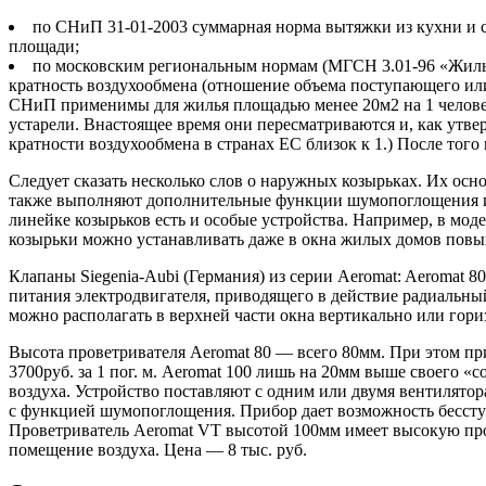
по СНиП 31-01-2003 суммарная норма вытяжки из кухни и са
площади;
по московским региональным нормам (МГСН 3.01-96 «Жилые 
кратность воздухообмена (отношение объема поступающего или
СНиП применимы для жилья площадью менее 20м2 на 1 человек
устарели. Внастоящее время они пересматриваются и, как утве
кратности воздухообмена в странах ЕС близок к 1.) После того
Следует сказать несколько слов о наружных козырьках. Их ос
также выполняют дополнительные функции шумопоглощения и з
линейке козырьков есть и особые устройства. Например, в мод
козырьки можно устанавливать даже в окна жилых домов пов
Клапаны Siegenia-Aubi (Германия) из серии Aeromat: Aeromat 8
питания электродвигателя, приводящего в действие радиальный
можно располагать в верхней части окна вертикально или гор
Высота проветривателя Aeromat 80 — всего 80мм. При этом п
3700руб. за 1 пог. м. Aeromat 100 лишь на 20мм выше своего «
воздуха. Устройство поставляют с одним или двумя вентилятор
с функцией шумопоглощения. Прибор дает возможность бесступе
Проветриватель Aeromat VT высотой 100мм имеет высокую проп
помещение воздуха. Цена — 8 тыс. руб.