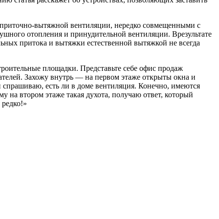
 приточно-вытяжной вентиляции, нередко совмещенными с
душного отопления и принудительной вентиляции. Врезультате
льных притока и вытяжки естественной вытяжкой не всегда
строительные площадки. Представьте себе офис продаж
пателей. Захожу внутрь — на первом этаже открыты окна и
спрашиваю, есть ли в доме вентиляция. Конечно, имеются
у на втором этаже такая духота, получаю ответ, который
 редко!»