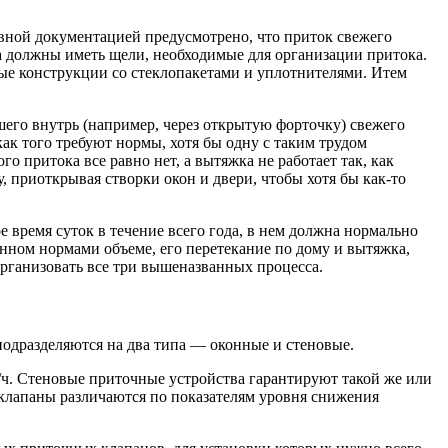
вной документацией предусмотрено, что приток свежего
на должны иметь щели, необходимые для организации притока.
лые конструкции со стеклопакетами и уплотнителями. Итем
шего внутрь (например, через открытую форточку) свежего
как того требуют нормы, хотя бы одну с таким трудом
 притока все равно нет, а вытяжка не работает так, как
, приоткрывая створки окон и двери, чтобы хотя бы как-то
 время суток в течение всего года, в нем должна нормально
нном нормами объеме, его перетекание по дому и вытяжка,
рганизовать все три вышеназванных процесса.
одразделяются на два типа — оконные и стеновые.
ч. Стеновые приточные устройства гарантируют такой же или
 клапаны различаются по показателям уровня снижения