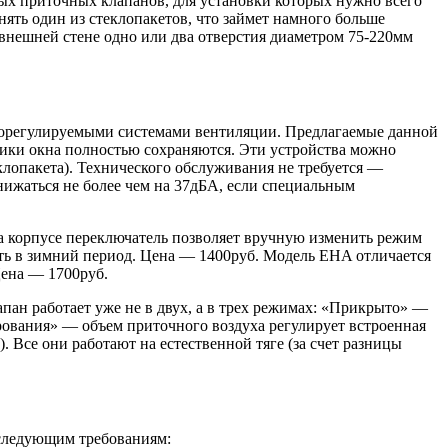
ных приточных клапанов, для установки которых нужно всего
нять один из стеклопакетов, что займет намного больше
внешней стене одно или два отверстия диаметром 75-220мм
игрорегулируемыми системами вентиляции. Предлагаемые данной
тики окна полностью сохраняются. Эти устройства можно
еклопакета). Технического обслуживания не требуется —
нижаться не более чем на 37дБА, если специальным
а корпусе переключатель позволяет вручную изменить режим
ать в зимний период. Цена — 1400руб. Модель EHA отличается
ена — 1700руб.
ан работает уже не в двух, а в трех режимах: «Прикрыто» —
рования» — объем приточного воздуха регулирует встроенная
Все они работают на естественной тяге (за счет разницы
 следующим требованиям: