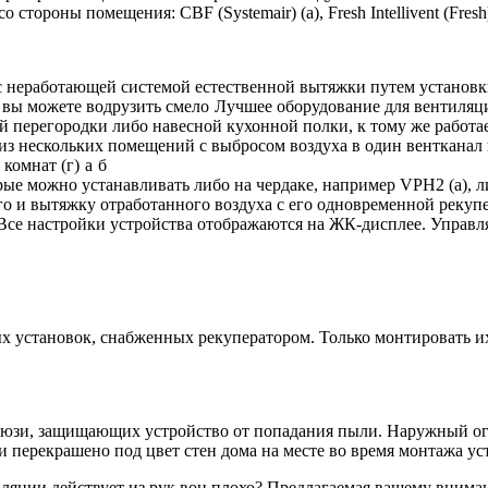
тороны помещения: CBF (Systemair) (а), Fresh Intellivent (Fresh)
с неработающей системой естественной вытяжки путем установк
р вы можете водрузить смело
Лучшее оборудование для вентиляци
й перегородки либо навесной кухонной полки, к тому же работа
з нескольких помещений с выбросом воздуха в один вентканал п
 комнат (г)
а
б
ые можно устанавливать либо на чердаке, например VPH2 (а), 
го и вытяжку отработанного воздуха с его одновременной рекупе
Все настройки устройства отображаются на ЖК-дисплее. Управл
установок, снабженных рекуператором. Только монтировать их
люзи, защищающих устройство от попадания пыли. Наружный о
 перекрашено под цвет стен дома на месте во время монтажа ус
иляции действует из рук вон плохо? Предлагаемая вашему внима