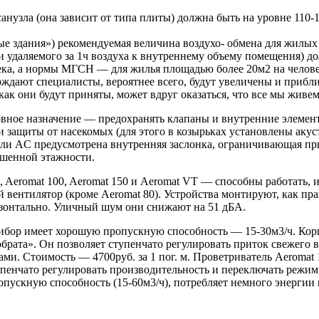
нузла (она зависит от типа плиты) должна быть на уровне 110-
здания») рекомендуемая величина воздухо- обмена для жилых к
 удаляемого за 1ч воздуха к внутреннему объему помещения) до
а, а нормы МГСН — для жилья площадью более 20м2 на человека
рждают специалисты, вероятнее всего, будут увеличены и прибл
 как они будут приняты, может вдруг оказаться, что все мы живе
новное назначение — предохранять клапаны и внутренние элемен
ащиты от насекомых (для этого в козырьках установлены акуст
ели AC предусмотрена внутренняя заслонка, ограничивающая при
ышенной этажности.
0, Aeromat 100, Aeromat 150 и Aeromat VT — способны работать, и
 вентилятор (кроме Aeromat 80). Устройства монтируют, как пра
изонтально. Уличный шум они снижают на 51 дБА.
рибор имеет хорошую пропускную способность — 15-30м3/ч. Ко
собрата». Он позволяет ступенчато регулировать приток свежего
ами. Стоимость — 4700руб. за 1 пог. м. Проветриватель Aeroma
нчато регулировать производительность и переключать режим с 
ускную способность (15-60м3/ч), потребляет немного энергии и