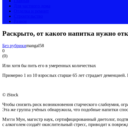
Главная
Для частного дома
Отделка и ремонт
Строительство
Разное
Раскрыто, от какого напитка нужно от
Без рубрики
mangal58
0
(
0
)
Или хотя бы пить его в умеренных количествах
Примерно 1 из 10 взрослых старше 65 лет страдает деменцией.
© iStock
Чтобы снизить риск возникновения старческого слабоумия, огра
Эта же группа учёных обнаружила, что подобные напитки сп
Мэгги Мун, магистр наук, сертифицированный диетолог, подтв
с алкоголем создаёт окислительный стресс, приводит к повре