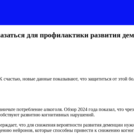
казаться для профилактики развития де
 К счастью, новые данные показывают, что защититься от этой б
ничьте потребление алкоголя. Обзор 2024 года показал, что чре
особствуют развитию когнитивных нарушений.
ерждает, что для снижения вероятности развития деменции нужн
ждению нейронов, которые способны привести к снижению когнит