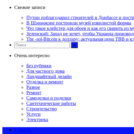
Свежие записи
Путин поблагодарил строителей в Донбассе и постр
В Шэньчжэне построили музей извилистой формы
Что такое клейстер для обоев и как его сварить из 
Зеленский: Запад не хочет, чтобы Украина произво
The -sol-Bitcoin к доллару: актуальная цена TBB и 
Очень интересно
Без рубрики
Для частного дома
Ландшафтный дизайн
Отделка и ремонт
Разное
Ремонт
Самоделки и поделки
Сантехнические работы
Строительство
Услуги
Электрика
Главная