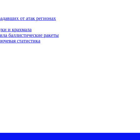
адавших от атак регионах
муки и крахмала
дила баллистические ракеты
ключевая статистика