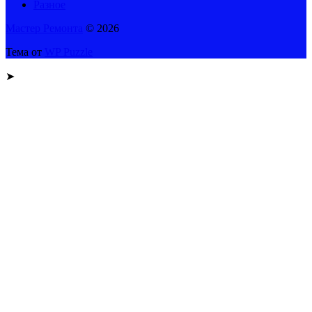
Разное
Мастер Ремонта
© 2026
Тема от
WP Puzzle
➤