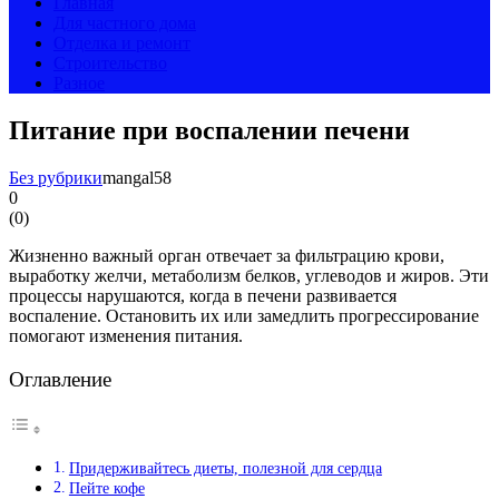
Главная
Для частного дома
Отделка и ремонт
Строительство
Разное
Питание при воспалении печени
Без рубрики
mangal58
0
(
0
)
Жизненно важный орган отвечает за фильтрацию крови,
выработку желчи, метаболизм белков, углеводов и жиров. Эти
процессы нарушаются, когда в печени развивается
воспаление. Остановить их или замедлить прогрессирование
помогают изменения питания.
Оглавление
Придерживайтесь диеты, полезной для сердца
Пейте кофе