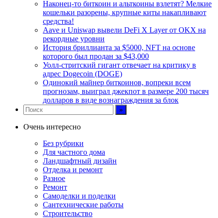
Наконец-то биткоин и альткоины взлетят? Мелкие
кошельки разорены, крупные киты накапливают
средства!
Aave и Uniswap вывели DeFi X Layer от OKX на
рекордные уровни
История бриллианта за $5000, NFT на основе
которого был продан за $43,000
Уолл-стритский гигант отвечает на критику в
адрес Dogecoin (DOGE)
Одинокий майнер биткоинов, вопреки всем
прогнозам, выиграл джекпот в размере 200 тысяч
долларов в виде вознаграждения за блок
Очень интересно
Без рубрики
Для частного дома
Ландшафтный дизайн
Отделка и ремонт
Разное
Ремонт
Самоделки и поделки
Сантехнические работы
Строительство