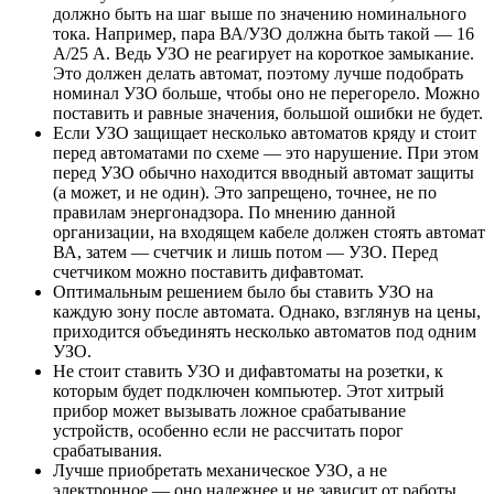
должно быть на шаг выше по значению номинального
тока. Например, пара ВА/УЗО должна быть такой — 16
А/25 А. Ведь УЗО не реагирует на короткое замыкание.
Это должен делать автомат, поэтому лучше подобрать
номинал УЗО больше, чтобы оно не перегорело. Можно
поставить и равные значения, большой ошибки не будет.
Если УЗО защищает несколько автоматов кряду и стоит
перед автоматами по схеме — это нарушение. При этом
перед УЗО обычно находится вводный автомат защиты
(а может, и не один). Это запрещено, точнее, не по
правилам энергонадзора. По мнению данной
организации, на входящем кабеле должен стоять автомат
ВА, затем — счетчик и лишь потом — УЗО. Перед
счетчиком можно поставить дифавтомат.
Оптимальным решением было бы ставить УЗО на
каждую зону после автомата. Однако, взглянув на цены,
приходится объединять несколько автоматов под одним
УЗО.
Не стоит ставить УЗО и дифавтоматы на розетки, к
которым будет подключен компьютер. Этот хитрый
прибор может вызывать ложное срабатывание
устройств, особенно если не рассчитать порог
срабатывания.
Лучше приобретать механическое УЗО, а не
электронное — оно надежнее и не зависит от работы