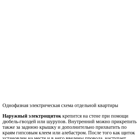
Однофазная электрическая схема отдельной квартиры
Наружный
электро
щиток
крепится на стене при помощи
дюбель-гвоздей или шурупов. Внутренний можно прикрепить
также за заднюю крышку и дополнительно прихватить по
краям гипсовым клеем или алебастром. После того как щиток
установлен на месте и в него введены провода, наступает