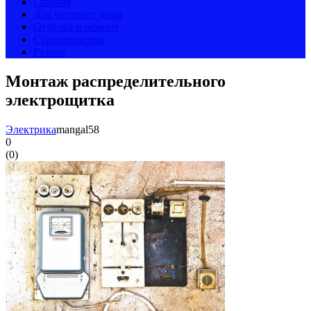
Главная
Для частного дома
Отделка и ремонт
Строительство
Разное
Монтаж распределительного
электрощитка
Электрика
mangal58
0
(
0
)