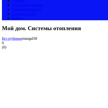
Главная
Для частного дома
Отделка и ремонт
Строительство
Разное
Мой дом. Системы отопления
Без рубрики
mangal58
0
(
0
)