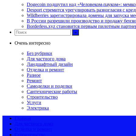
Dogecoin подшутил над «Человеком-пауком»: мемко
Desport стремится урегулировать разногласия с кред
Wildberries зарегистрировала домены для запуска м
В России разрешили производство и продажу бензи
Borderless.xyz становится первым пилотным партне
Очень интересно
Без рубрики
Для частного дома
Ландшафтный дизайн
Отделка и ремонт
Разное
Ремонт
Самоделки и поделки
Сантехнические работы
Строительство
Услуги
Электрика
Главная
Для частного дома
Отделка и ремонт
Строительство