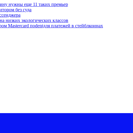
ину нужны еще 11 таких премьер
итором без суда
ессенджера
на низких экологических классов
ром Mastercard поdentдля платежей в стейблкоинах