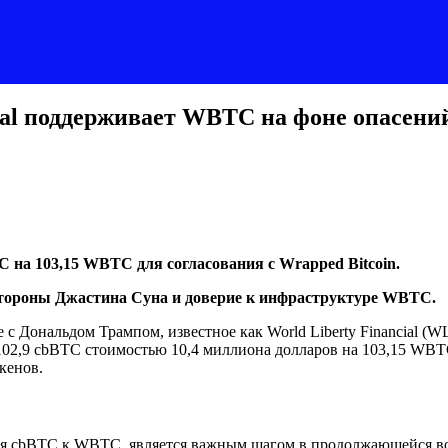
ial поддерживает WBTC на фоне опасений
C на 103,15 WBTC для согласования с Wrapped Bitcoin.
стороны Джастина Суна и доверие к инфраструктуре WBTC.
с Дональдом Трампом, известное как World Liberty Financial (W
102,9 cbBTC стоимостью 10,4 миллиона долларов на 103,15 WBT
кенов.
ия cbBTC к WBTC, является важным шагом в продолжающейся во