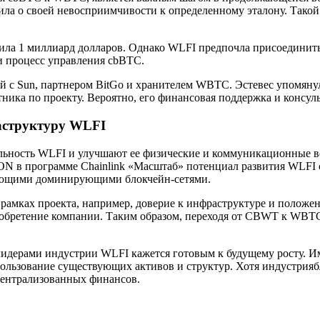
ла о своей невосприимчивости к определенному эталону. Такой 
сила 1 миллиард долларов. Однако WLFI предпочла присоединит
и процесс управления cbBTC.
 с Sun, партнером BitGo и хранителем WBTC. Эстевес упомянул
тника по проекту. Вероятно, его финансовая поддержка и конс
аструктуру WLFI
льность WLFI и улучшают ее физические и коммуникационные во
ON в программе Chainlink «Масштаб» потенциал развития WLFI
вующими доминирующими блокчейн-сетями.
амках проекта, например, доверие к инфраструктуре и положен
иобретение компании. Таким образом, переходя от CBWT к WBT
с лидерами индустрии WLFI кажется готовым к будущему росту.
спользование существующих активов и структур. Хотя индустри
ецентрализованных финансов.