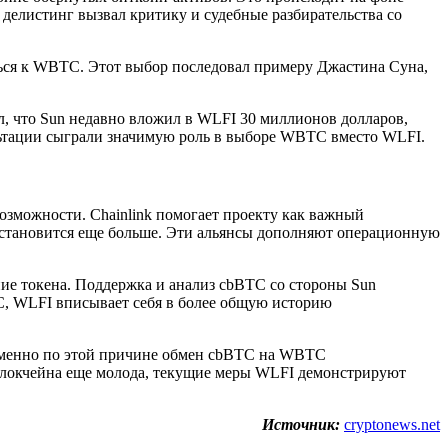
делистинг вызвал критику и судебные разбирательства со
ься к WBTC. Этот выбор последовал примеру Джастина Суна,
, что Sun недавно вложил в WLFI 30 миллионов долларов,
ультации сыграли значимую роль в выборе WBTC вместо WLFI.
зможности. Chainlink помогает проекту как важный
 становится еще больше. Эти альянсы дополняют операционную
ие токена. Поддержка и анализ cbBTC со стороны Sun
C, WLFI вписывает себя в более общую историю
 Именно по этой причине обмен cbBTC на WBTC
яблокчейна еще молода, текущие меры WLFI демонстрируют
Источник:
cryptonews.net