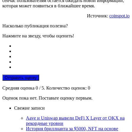
сейчас пользователям остается ожидать новой информации,
которая может появиться в ближайшее время.
Источник:
coinspot.io
Насколько публикация полезна?
Нажмите на звезду, чтобы оценить!
Отправить оценку
Средняя оценка
0
/ 5. Количество оценок:
0
Оценок пока нет. Поставьте оценку первым.
Свежие записи
Aave и Uniswap вывели DeFi X Layer от OKX на
рекордные уровни
История бриллианта за $5000, NFT на основе