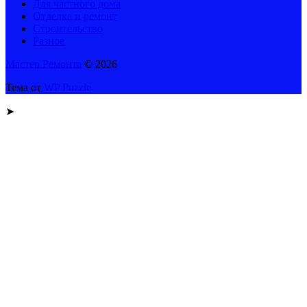
Для частного дома
Отделка и ремонт
Строительство
Разное
Мастер Ремонта
© 2026
Тема от
WP Puzzle
➤