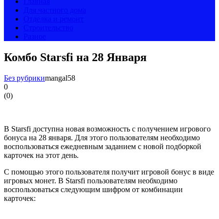
Главная
Для частного дома
Отделка и ремонт
Строительство
Разное
Комбо Starsfi на 28 Января
Без рубрики
mangal58
0
(
0
)
В Starsfi доступна новая возможность с получением игрового
бонуса на 28 января. Для этого пользователям необходимо
воспользоваться ежедневным заданием с новой подборкой
карточек на этот день.
С помощью этого пользователя получит игровой бонус в виде
игровых монет. В Starsfi пользователям необходимо
воспользоваться следующим шифром от комбинации
карточек: