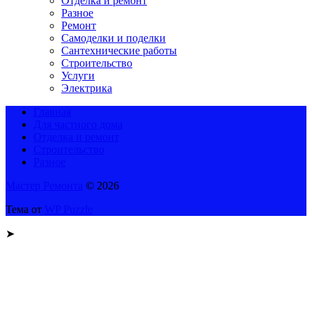
Отделка и ремонт
Разное
Ремонт
Самоделки и поделки
Сантехнические работы
Строительство
Услуги
Электрика
Главная
Для частного дома
Отделка и ремонт
Строительство
Разное
Мастер Ремонта
© 2026
Тема от
WP Puzzle
➤