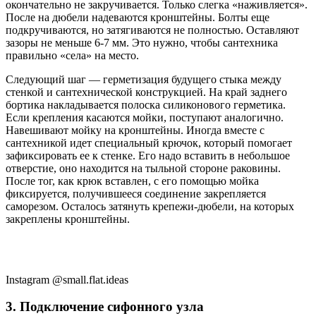
окончательно не закручивается. Только слегка «наживляется».
После на дюбели надеваются кронштейны. Болты еще
подкручиваются, но затягиваются не полностью. Оставляют
зазоры не меньше 6-7 мм. Это нужно, чтобы сантехника
правильно «села» на место.
Следующий шаг — герметизация будущего стыка между
стенкой и сантехнической конструкцией. На край заднего
бортика накладывается полоска силиконового герметика.
Если крепления касаются мойки, поступают аналогично.
Навешивают мойку на кронштейны. Иногда вместе с
сантехникой идет специальный крючок, который помогает
зафиксировать ее к стенке. Его надо вставить в небольшое
отверстие, оно находится на тыльной стороне раковины.
После тог, как крюк вставлен, с его помощью мойка
фиксируется, получившееся соединение закрепляется
саморезом. Осталось затянуть крепежи-дюбели, на которых
закреплены кронштейны.
Instagram @small.flat.ideas
3. Подключение сифонного узла