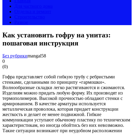
Главная
Для частного дома
Отделка и ремонт
Строительство
Разное
Как установить гофру на унитаз:
пошаговая инструкция
Без рубрики
mangal58
0
(
0
)
Гофра представляет собой гибкую трубу с ребристыми
стенками, сделанными по принципу «гармошки».
Волнообразные складки легко растягиваются и сжимаются.
Изделиям можно придать любую форму. Их производят из
термополимеров. Высокой прочностью обладают стенки с
армированием. В качестве арматуры используется
металлическая проволока, которая придает конструкции
жесткость и делает ее менее подвижной. Гибкие
коммуникации уступают обычному пластику по техническим
характеристикам, но иногда обойтись без них невозможно.
Такие ситуации возникают при неудобном расположении