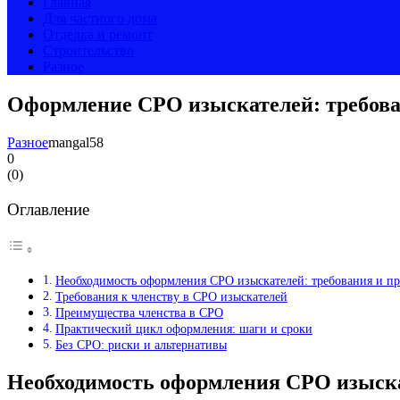
Главная
Для частного дома
Отделка и ремонт
Строительство
Разное
Оформление СРО изыскателей: требова
Разное
mangal58
0
(
0
)
Оглавление
Необходимость оформления СРО изыскателей: требования и п
Требования к членству в СРО изыскателей
Преимущества членства в СРО
Практический цикл оформления: шаги и сроки
Без СРО: риски и альтернативы
Необходимость оформления СРО изыска