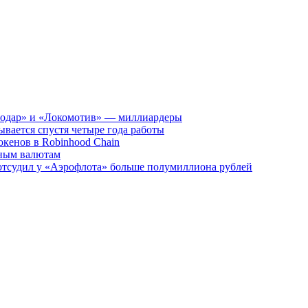
нодар» и «Локомотив» — миллиардеры
ывается спустя четыре года работы
окенов в Robinhood Chain
вным валютам
отсудил у «Аэрофлота» больше полумиллиона рублей