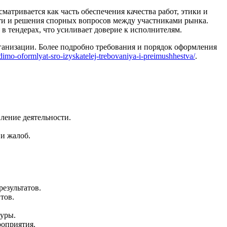
атривается как часть обеспечения качества работ, этики и
ти и решения спорных вопросов между участниками рынка.
в тендерах, что усиливает доверие к исполнителям.
анизации. Более подробно требования и порядок оформления
dimo-oformlyat-sro-izyskatelej-trebovaniya-i-preimushhestva/
.
ление деятельности.
и жалоб.
езультатов.
тов.
туры.
оприятия.