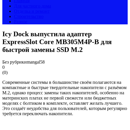
Главная
Для частного дома
Отделка и ремонт
Строительство
Разное
Icy Dock выпустила адаптер
ExpressSlot Core MB305M4P-B для
быстрой замены SSD M.2
Без рубрики
mangal58
0
(
0
)
Современные системы в большинстве своём полагаются на
компактные и быстрые твердотельные накопители с разъёмом
M.2, однако процесс замены таких накопителей, особенно на
материнских платах не первой свежести или бюджетных
моделях с болтиком в комплекте, оставляет желать лучшего.
Это создаёт неудобства для пользователей, которым регулярно
требуется переключать накопители.