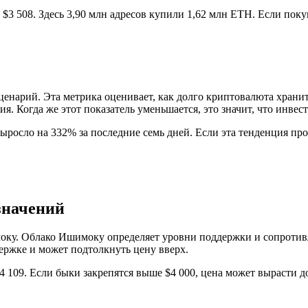
$3 508. Здесь 3,90 млн адресов купили 1,62 млн ETH. Если поку
енарий. Эта метрика оценивает, как долго криптовалюта храни
я. Когда же этот показатель уменьшается, это значит, что инвес
выросло на 332% за последние семь дней. Если эта тенденция пр
значений
оку. Облако Ишимоку определяет уровни поддержки и сопротивле
держке и может подтолкнуть цену вверх.
 109. Если быки закрепятся выше $4 000, цена может вырасти до