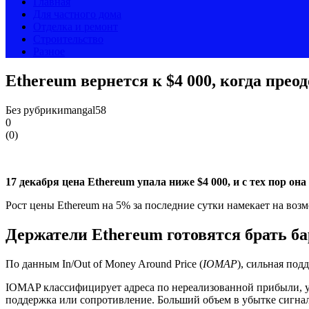
Главная
Для частного дома
Отделка и ремонт
Строительство
Разное
Ethereum вернется к $4 000, когда прео
Без рубрики
mangal58
0
(
0
)
17 декабря цена Ethereum упала ниже $4 000, и с тех пор о
Рост цены Ethereum на 5% за последние сутки намекает на во
Держатели Ethereum готовятся брать б
По данным In/Out of Money Around Price (
IOMAP
), сильная под
IOMAP классифицирует адреса по нереализованной прибыли, уб
поддержка или сопротивление. Больший объем в убытке сигнал