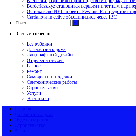
В России разрешили производство и продажу бензи
Borderless.xyz становится первым пилотным партне
Основателю NFT-проекта Few and Far предстоит п
Cardano и Injective объединились через IBC
Очень интересно
Без рубрики
Для частного дома
Ландшафтный дизайн
Отделка и ремонт
Разное
Ремонт
Самоделки и поделки
Сантехнические работы
Строительство
Услуги
Электрика
Главная
Для частного дома
Отделка и ремонт
Строительство
Разное