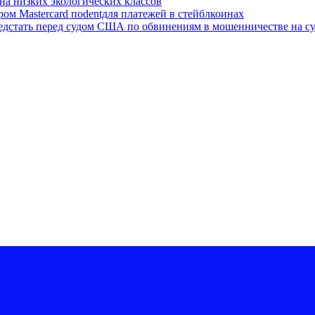
на низких экологических классов
ром Mastercard поdentдля платежей в стейблкоинах
редстать перед судом США по обвинениям в мошенничестве на с