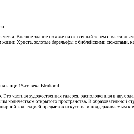
на
го места. Внешне здание похоже на сказочный терем с массивн
м жизни Христа, золотые барельефы с библейскими сюжетами, к
алаццо 15-го века Biruitorul
. Это частная художественная галерея, расположенная в двух зд
шим количеством открытого пространства. В образовательной сту
 обширной коллекцией предметов искусства и поддерживаемым к