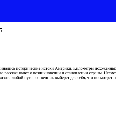
5
начинались исторические истоки Америки. Километры исхоженных
о рассказывают о возникновении и становлении страны. Несмот
изита любой путешественник выберет для себя, что посмотреть в