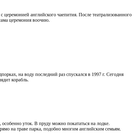
 с церемонией английского чаепития. После театрализованного
 сама церемония воочию.
орках, на воду последний раз спускался в 1997 г. Сегодня
лядит корабль.
 особенно уток. В пруду можно покататься на лодке.
рямо на траве парка, подобно многим английским семьям.