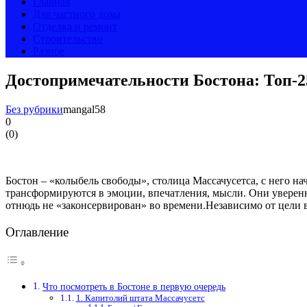
Главная
Для частного дома
Отделка и ремонт
Строительство
Разное
Достопримечательности Бостона: Топ-2
Без рубрики
mangal58
0
(
0
)
Бостон – «колыбель свободы», столица Массачусетса, с него 
трансформируются в эмоции, впечатления, мысли. Они уверенн
отнюдь не «законсервирован» во времени.Независимо от цели в
Оглавление
Что посмотреть в Бостоне в первую очередь
1. Капитолий штата Массачусетс