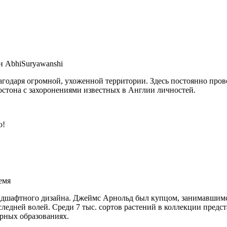
н AbhiSuryawanshi
одаря огромной, ухоженной территории. Здесь постоянно прово
стона с захоронениями известных в Англии личностей.
о!
емя
ландшафтного дизайна. Джеймс Арнольд был купцом, занимавши
следней волей. Среди 7 тыс. сортов растений в коллекции пред
орных образованиях.