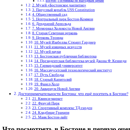
Бостон | Гостиницы по выгодным ценам
2. Музей «Бостонское чаепитие»
3. Парусный корабль USS Constitution
4. Общественный сад
5. Центральный парк Бостон-Коммон
6. Дендрарий Арнольда
7. Мемориал Холокоста Новой Англии
8. Старая Северная церковь
9. Церковь Троицы
10. Музей Изабеллы Стюарт Гарднер
11. Музей изящных искусств
12. Музей науки
13. Бостонская публичная библиотека
14. Президентская библиотека-музей Джона Ф. Кеннеди
15. Гарвардский университет
16. Массачусетский технологический институт
17. Путь Свободы
18. Старый Капитолий
19. Фанел-Холл
20. Аквариум Новой Англии
Достопримечательности Бостона: что ещё посетить в Бостоне?
21. Квинси-маркет
22. Фенуэй Парк
23. Спортивный комплекс ТД-гарден
24. Кладбище Гранари
25. Маяк Бостон-лайт
Что посмотреть в Бостоне в первую оче