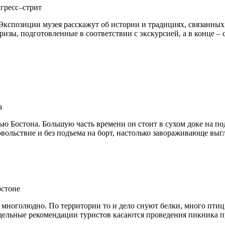
нгресс–стрит
Экспозиции музея расскажут об истории и традициях, связанных
ризы, подготовленные в соответствии с экскурсией, а в конце –
а
 Бостона. Большую часть времени он стоит в сухом доке на подп
довольствие и без подъема на борт, настолько завораживающе выг
остоне
 многолюдно. По территории то и дело снуют белки, много птиц,
дельные рекомендации туристов касаются проведения пикника п