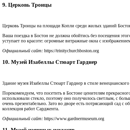
9. Церковь Троицы
Церковь Троицы на площади Копли среди жилых зданий Босто
Ваша поездка в Бостон не должна обойтись без посещения это
уступает по красоте: огромные витражные окна с изображение
Официальный сайт:
https://trinitychurchboston.org
10. Музей Изабеллы Стюарт Гарднер
Здание музея Изабеллы Стюарт Гарднер в стиле венецианского п
Порекомендуем, что посетить в Бостоне ценителям прекрасного
использовали стекло, поэтому оно получилось светлым, с боль
очень презентабельно. Зато во дворе есть потрясающий сад с
коллекция работ Сарджента.
Официальный сайт:
https://www.gardnermuseum.org
11. Музей изящных искусств