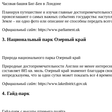
Часовая башня Биг-Бен в Лондоне
Планируя путешествие и изучая главные достопримечательности
провозглашают о самых важных событиях государства: наступл
Земле – ни одно фото или описание не способны передать всег
Официальный сайт:
https://www.parliament.uk
3. Национальный парк Озерный край
Природа национального парка Озерный край
Природные достопримечательности Англии не менее интересны
составляет 885 кв. миль. Озерный край знаменит благодаря с
непредсказуема, что за одни сутки может показать все 4 времен
Официальный сайт:
https://www.lakedistrict.gov.uk
4. Гайд-парк
Гайд-парк с высоты птичьего полёта