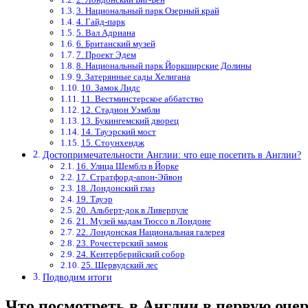
3. Национальный парк Озерный край
4. Гайд-парк
5. Вал Адриана
6. Британский музей
7. Проект Эдем
8. Национальный парк Йоркширские Долины
9. Затерянные сады Хелигана
10. Замок Лидс
11. Вестминстерское аббатство
12. Стадион Уэмбли
13. Букингемский дворец
14. Тауэрский мост
15. Стоунхендж
Достопримечательности Англии: что еще посетить в Англии?
16. Улица Шемблз в Йорке
17. Стратфорд-апон-Эйвон
18. Лондонский глаз
19. Тауэр
20. Альберт-док в Ливерпуле
21. Музей мадам Тюссо в Лондоне
22. Лондонская Национальная галерея
23. Рочестерский замок
24. Кентерберийский собор
25. Шервудский лес
Подводим итоги
Что посмотреть в Англии в первую оче