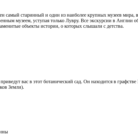
ючен самый старинный и один из наиболее крупных музеев мира,
нным музеем, уступая только Лувру. Все экскурсии в Англии об
аменитые объекты истории, о которых слышали с детства.
иведут вас в этот ботанический сад. Он находится в графстве 
ков Земли).
лины