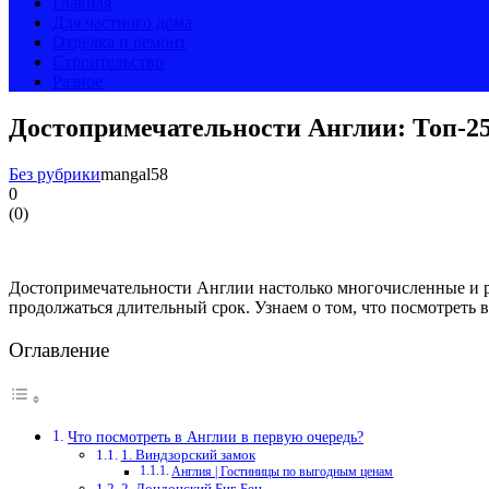
Главная
Для частного дома
Отделка и ремонт
Строительство
Разное
Достопримечательности Англии: Топ-2
Без рубрики
mangal58
0
(
0
)
Достопримечательности Англии настолько многочисленные и раз
продолжаться длительный срок. Узнаем о том, что посмотреть 
Оглавление
Что посмотреть в Англии в первую очередь?
1. Виндзорский замок
Англия | Гостиницы по выгодным ценам
2. Лондонский Биг-Бен