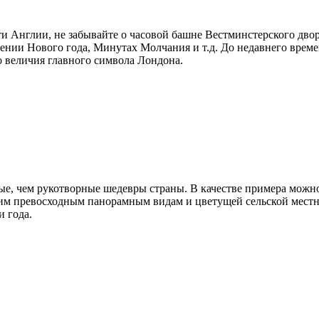
 Англии, не забывайте о часовой башне Вестминстерского дворц
ении Нового года, Минутах Молчания и т.д. До недавнего врем
о величия главного символа Лондона.
е, чем рукотворные шедевры страны. В качестве примера можно
воим превосходным панорамным видам и цветущей сельской мест
и года.