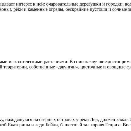
зывает интерес к ней: очаровательные деревушки и городки, во
оны), реки и каменные ограды, бескрайние пустоши и сочные зе
ми и экзотическими растениями. В список «лучшие достоприме
й территории, собственные «джунгли», цветочные и овощные са
 находящуюся на озерных островах у реки Лен, должен каждый т
кой Екатерины и леди Бейли, банкетный зал короля Генриха Вос