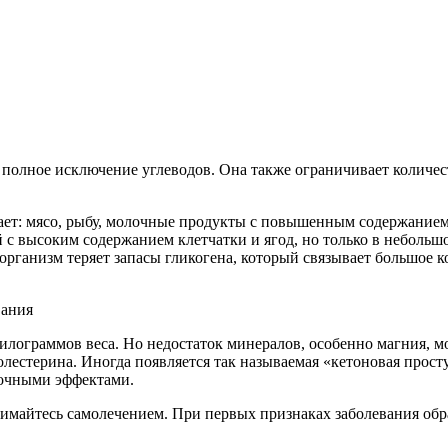
 полное исключение углеводов. Она также ограничивает количес
ет: мясо, рыбу, молочные продукты с повышенным содержанием 
й с высоким содержанием клетчатки и ягод, но только в неболь
организм теряет запасы гликогена, который связывает большое к
вания
илограммов веса. Но недостаток минералов, особенно магния, м
олестерина. Иногда появляется так называемая «кетоновая прос
бочными эффектами.
имайтесь самолечением. При первых признаках заболевания обра