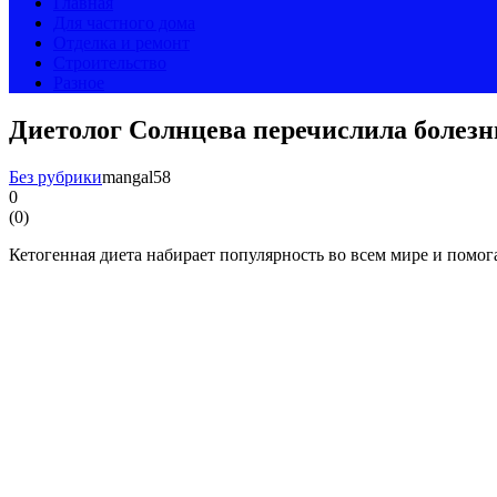
Главная
Для частного дома
Отделка и ремонт
Строительство
Разное
Диетолог Солнцева перечислила болезн
Без рубрики
mangal58
0
(
0
)
Кетогенная диета набирает популярность во всем мире и помог