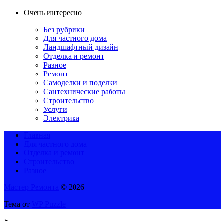
Очень интересно
Без рубрики
Для частного дома
Ландшафтный дизайн
Отделка и ремонт
Разное
Ремонт
Самоделки и поделки
Сантехнические работы
Строительство
Услуги
Электрика
Главная
Для частного дома
Отделка и ремонт
Строительство
Разное
Мастер Ремонта
© 2026
Тема от
WP Puzzle