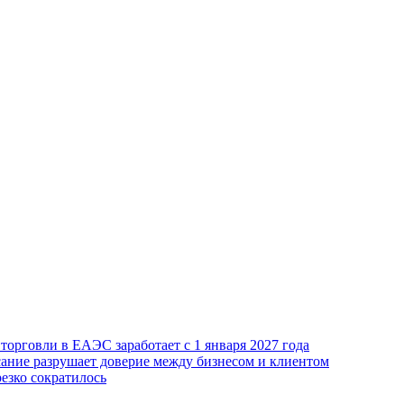
орговли в ЕАЭС заработает с 1 января 2027 года
сание разрушает доверие между бизнесом и клиентом
езко сократилось