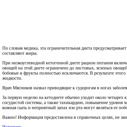
По словам медика, эта ограничительная диета предусматривает
составляют жиры.
При низкоуглеводной кетогенной диете рацион питания включа
овощей на этой диете ограничено до листовых, зеленых овоще
бобовые и фрукты полностью исключаются. В результате этого 
жидкости.
Врач Мясников назвал приводящие к судорогам в ногах заболе
За первую неделю на кетодиете обычно уходит около четырех к
сосудистой системы, а также тахикардию, повышение уровня х
кожная сыпь и неприятный запах изо рта могут являться ее по
Важно! Информация предоставлена в справочных целях, не зан
Источник