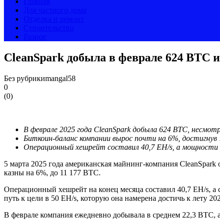
Главная
Для частного дома
Отделка и ремонт
Строительство
Разное
CleanSpark добыла в феврале 624 BTC и
Без рубрики
mangal58
0
(
0
)
В феврале 2025 года CleanSpark добыла 624 BTC, несмотр
Биткоин-баланс компании вырос почти на 6%, достигнув 
Операционный хешрейт составил 40,7 EH/s, а мощности
5 марта 2025 года американская майнинг-компания CleanSpark 
казны на 6%, до 11 177 BTC.
Операционный хешрейт на конец месяца составил 40,7 EH/s, а 
путь к цели в 50 EH/s, которую она намерена достичь к лету 2
В феврале компания ежедневно добывала в среднем 22,3 BTC, а