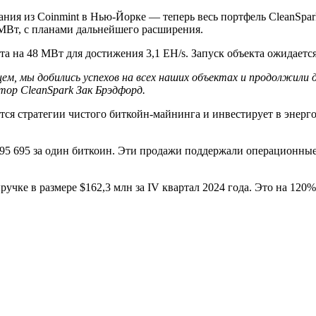
ния из Coinmint в Нью-Йорке — теперь весь портфель CleanSpa
МВт, с планами дальнейшего расширения.
а на 48 МВт для достижения 3,1 EH/s. Запуск объекта ожидается 
ем, мы добились успехов на всех наших объектах и ​​продолжил
ор CleanSpark Зак Брэдфорд.
тся стратегии чистого биткойн-майнинга и инвестирует в энерг
$95 695 за один биткоин. Эти продажи поддержали операционны
учке в размере $162,3 млн за IV квартал 2024 года. Это на 120