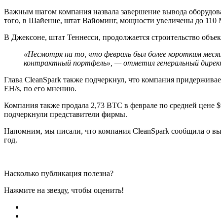
Важным шагом компания назвала завершение вывода оборудова
того, в Шайенне, штат Вайоминг, мощности увеличены до 110 
В Джексоне, штат Теннесси, продолжается строительство объект
«Несмотря на то, что февраль был более коротким месяц
контрактный портфель», — отметил генеральный директ
Глава CleanSpark также подчеркнул, что компания придерживае
EH/s, по его мнению.
Компания также продала 2,73 BTC в феврале по средней цене 
подчеркнули представители фирмы.
Напомним, мы писали, что компания CleanSpark сообщила о выр
год.
Насколько публикация полезна?
Нажмите на звезду, чтобы оценить!