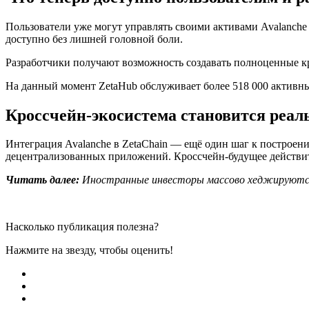
Пользователи уже могут управлять своими активами Avalanche
доступно без лишней головной боли.
Разработчики получают возможность создавать полноценные кро
На данный момент ZetaHub обслуживает более 518 000 активных
Кроссчейн-экосистема становится реал
Интеграция Avalanche в ZetaChain — ещё один шаг к построен
децентрализованных приложений. Кроссчейн-будущее действит
Читать далее:
Иностранные инвесторы массово хеджируются 
Насколько публикация полезна?
Нажмите на звезду, чтобы оценить!