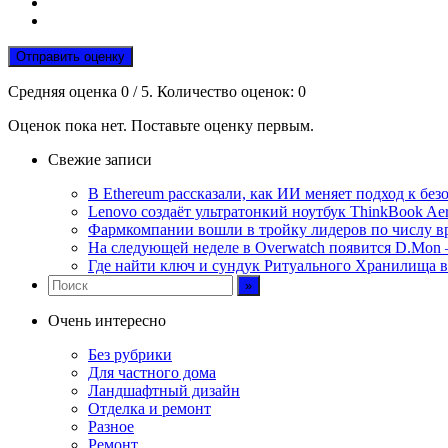
Отправить оценку
Средняя оценка
0
/ 5. Количество оценок:
0
Оценок пока нет. Поставьте оценку первым.
Свежие записи
В Ethereum рассказали, как ИИ меняет подход к бе
Lenovo создаёт ультратонкий ноутбук ThinkBook Aer
Фармкомпании вошли в тройку лидеров по числу в
На следующей неделе в Overwatch появится D.Mon 
Где найти ключ и сундук Ритуального Хранилища в M
Очень интересно
Без рубрики
Для частного дома
Ландшафтный дизайн
Отделка и ремонт
Разное
Ремонт