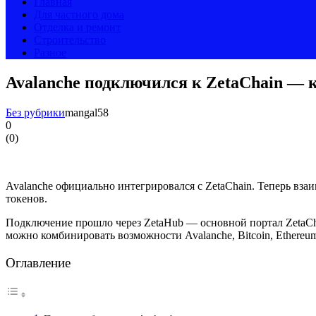
Главная
Для частного дома
Отделка и ремонт
Строительство
Разное
Avalanche подключился к ZetaChain — 
Без рубрики
mangal58
0
(
0
)
Avalanche официально интегрировался с ZetaChain. Теперь взаи
токенов.
Подключение прошло через ZetaHub — основной портал ZetaChai
можно комбинировать возможности Avalanche, Bitcoin, Ethereu
Оглавление