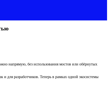
тью
 можно напрямую, без использования мостов или обёрнутых
к и для разработчиков. Теперь в рамках одной экосистемы