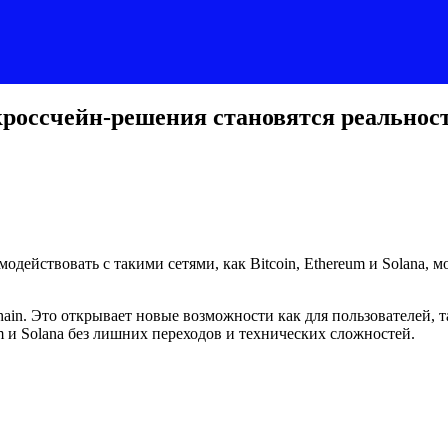
кроссчейн-решения становятся реальнос
модействовать с такими сетями, как Bitcoin, Ethereum и Solana,
n. Это открывает новые возможности как для пользователей, та
m и Solana без лишних переходов и технических сложностей.