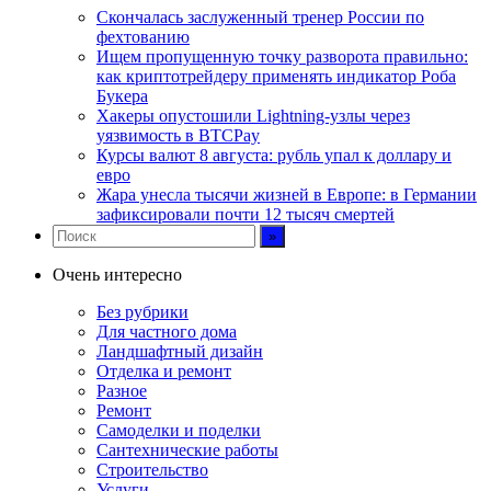
Скончалась заслуженный тренер России по
фехтованию
Ищем пропущенную точку разворота правильно:
как криптотрейдеру применять индикатор Роба
Букера
Хакеры опустошили Lightning-узлы через
уязвимость в BTCPay
Курсы валют 8 августа: рубль упал к доллару и
евро
Жара унесла тысячи жизней в Европе: в Германии
зафиксировали почти 12 тысяч смертей
Очень интересно
Без рубрики
Для частного дома
Ландшафтный дизайн
Отделка и ремонт
Разное
Ремонт
Самоделки и поделки
Сантехнические работы
Строительство
Услуги